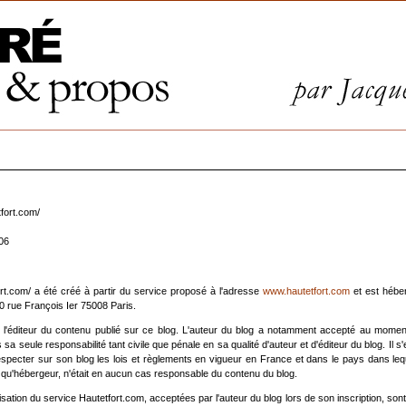
tfort.com/
06
fort.com/ a été créé à partir du service proposé à l'adresse
www.hautetfort.com
et est héber
60 rue François Ier 75008 Paris.
as l'éditeur du contenu publié sur ce blog. L'auteur du blog a notamment accepté au momen
sa seule responsabilité tant civile que pénale en sa qualité d'auteur et d'éditeur du blog. Il s
especter sur son blog les lois et règlements en vigueur en France et dans le pays dans leque
t qu'hébergeur, n'était en aucun cas responsable du contenu du blog.
isation du service Hautetfort.com, acceptées par l'auteur du blog lors de son inscription, sont 