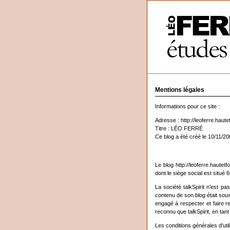
Mentions légales
Informations pour ce site :
Adresse : http://leoferre.haute
Titre : LÉO FERRÉ
Ce blog a été créé le 10/11/20
Le blog http://leoferre.hautet
dont le siège social est situé 
La société talkSpirit n'est p
contenu de son blog était sous 
engagé à respecter et faire r
reconnu que talkSpirit, en tan
Les conditions générales d'util