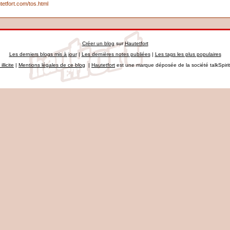
tetfort.com/tos.html
Créer un blog
sur
Hautetfort
Les derniers blogs mis à jour
|
Les dernières notes publiées
|
Les tags les plus populaires
llicite
|
Mentions légales de ce blog
|
Hautetfort
est une marque déposée de la société talkSpiri