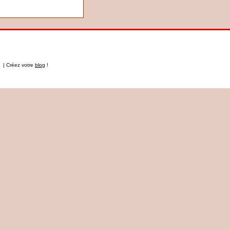
t | Créez votre
blog
!