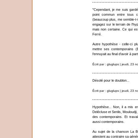
"Cependant, je me suis gardé 
point commun entre tous 
(beaucoup plus, me semble-t-i
engagez sur le terrain de l'hy
mais non certaine. Ce qui est
Ferré.
Autre hypothèse - celle-ci plu
mettre ses contemporains (B
l'ennuyait au final d'avoir à pa
Écrit par : gluglups | jeudi, 23
Désolé pour le doublon...
Écrit par : gluglups | jeudi, 23
Hypothèse... Non, il a mis 
Delécluse et Senlis, Mouloudji
des contemporains. Et travai
aussi contemporains.
Au sujet de la chanson La Be
attestent au contraire sa génér