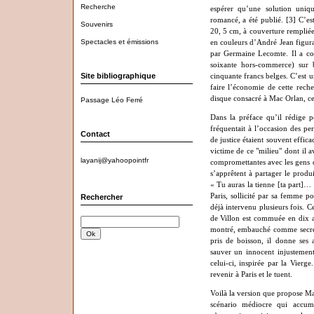
Recherche
espérer qu’une solution uniq
romancé, a été publié.
[3]
C’est
Souvenirs
20, 5 cm, à couverture remplié
Spectacles et émissions
en couleurs d’André Jean figura
par Germaine Lecomte. Il a con
soixante hors-commerce) sur 
Site bibliographique
cinquante francs belges. C’est 
faire l’économie de cette rech
disque consacré à Mac Orlan, ce
Passage Léo Ferré
Dans la préface qu’il rédige p
fréquentait à l’occasion des pe
Contact
de justice étaient souvent effica
victime de ce "milieu" dont il a
layanij@yahoopointfr
compromettantes avec les gens de
s’apprêtent à partager le produi
« Tu auras la tienne [ta part]…
Paris, sollicité par sa femme po
Rechercher
déjà intervenu plusieurs fois. C
de Villon est commuée en dix a
montré, embauché comme secréta
pris de boisson, il donne ses 
sauver un innocent injusteme
celui-ci, inspirée par la Vierge
revenir à Paris et le tuent.
Voilà la version que propose Ma
scénario médiocre qui accum