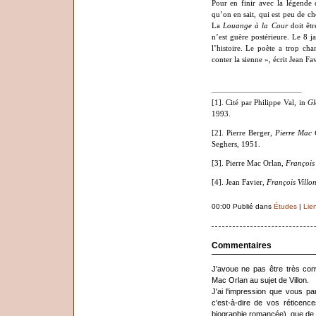
Pour en finir avec la légende 
qu’on en sait, qui est peu de ch
La
Louange à la Cour
doit êt
n’est guère postérieure. Le 8 jan
l’histoire. Le poète a trop cha
conter la sienne », écrit Jean F
[1]. Cité par Philippe Val, in
Gl
1993.
[2]
. Pierre Berger,
Pierre Mac 
Seghers, 1951.
[3]
. Pierre Mac Orlan,
François 
[4]
. Jean Favier,
François Villo
00:00 Publié dans
Études
|
Lie
Commentaires
J'avoue ne pas être très conv
Mac Orlan au sujet de Villon.
J'ai l'impression que vous p
c'est-à-dire de vos réticence
biographie romancée), que de 