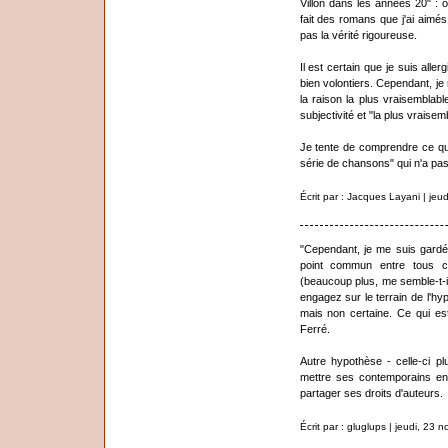
Villon dans les années 20" :
fait des romans que j'ai aimés 
pas la vérité rigoureuse.
Il est certain que je suis alle
bien volontiers. Cependant, je 
la raison la plus vraisemblabl
subjectivité et "la plus vraisemb
Je tente de comprendre ce qui 
série de chansons" qui n'a pas
Écrit par : Jacques Layani | je
"Cependant, je me suis gardé 
point commun entre tous 
(beaucoup plus, me semble-t-i
engagez sur le terrain de l'hy
mais non certaine. Ce qui est
Ferré.
Autre hypothèse - celle-ci plu
mettre ses contemporains en 
partager ses droits d'auteurs.
Écrit par : gluglups | jeudi, 23