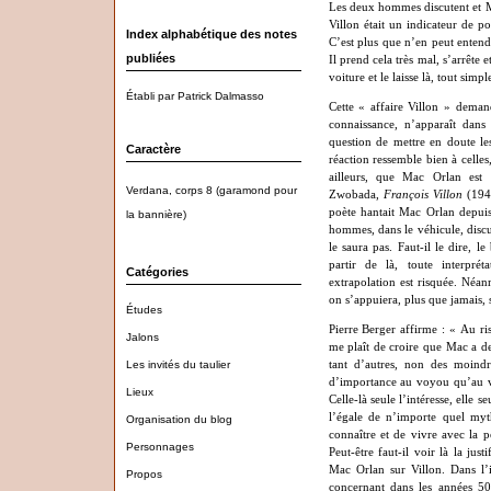
Les deux hommes discutent et M
Villon était un indicateur de p
Index alphabétique des notes
C’est plus que n’en peut entend
publiées
Il prend cela très mal, s’arrête 
voiture et le laisse là, tout simp
Établi par Patrick Dalmasso
Cette « affaire Villon » demand
connaissance, n’apparaît dans
question de mettre en doute le
Caractère
réaction ressemble bien à celles
ailleurs, que Mac Orlan est 
Verdana, corps 8 (garamond pour
Zwobada,
François Villon
(1945
poète hantait Mac Orlan depui
la bannière)
hommes, dans le véhicule, disc
le saura pas. Faut-il le dire, l
partir de là, toute interprét
Catégories
extrapolation est risquée. Néan
on s’appuiera, plus que jamais, 
Études
Pierre Berger affirme : « Au ris
Jalons
me plaît de croire que Mac a de
tant d’autres, non des moindr
Les invités du taulier
d’importance au voyou qu’au vo
Lieux
Celle-là seule l’intéresse, elle s
l’égale de n’importe quel myth
Organisation du blog
connaître et de vivre avec la 
Personnages
Peut-être faut-il voir là la jus
Mac Orlan sur Villon. Dans l’i
Propos
concernant dans les années 50