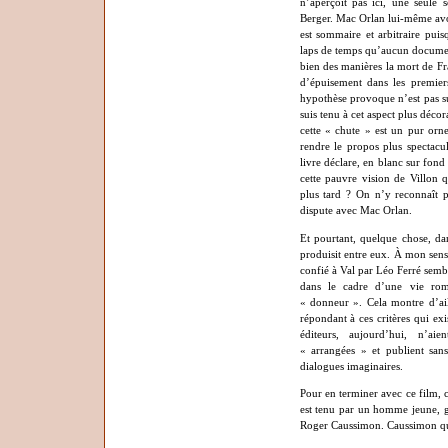
n’aperçoit pas ici, une seule 
Berger. Mac Orlan lui-même avou
est sommaire et arbitraire puis
laps de temps qu’aucun document
bien des manières la mort de F
d’épuisement dans les premie
hypothèse provoque n’est pas s
suis tenu à cet aspect plus décor
cette « chute » est un pur orn
rendre le propos plus spectacul
livre déclare, en blanc sur fond
cette pauvre vision de Villon 
plus tard ? On n’y reconnaît p
dispute avec Mac Orlan.
Et pourtant, quelque chose, dan
produisit entre eux. À mon sens,
confié à Val par Léo Ferré sembl
dans le cadre d’une vie r
« donneur ». Cela montre d’ail
répondant à ces critères qui ex
éditeurs, aujourd’hui, n’ai
« arrangées » et publient sans
dialogues imaginaires.
Pour en terminer avec ce film, 
est tenu par un homme jeune, g
Roger Caussimon. Caussimon qui