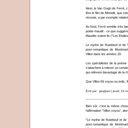
Ainsi, le Van Gogh de Ferré, c
être le film de Minnelli, que c
récente, a par exemple relativisé
Au fond, Ferré semble très bi
poète maudit - ce que suggère,
Maudits soient-ils ("Les Etoiles
Le mythe de Rutebeuf et de Vi
post-romantique de Montmartr
Villon dans les années 20.
Les spécialistes de la poésie 
s'attachent à relever un certai
qui relèvent davantage de la r
Que Villon fût voyou ou indic,
Écrit par : gluglups | jeudi, 23
Bien sûr, c'est la même chos
l'affirmation "Villon voyou", alo
"Le mythe de Rutebeuf et de V
post-romantique de Montmartr