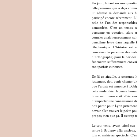
Un jour, butant sur une questio
telle personne qui a déjà commi
lui adresse sa demande aux 
participé encore récemment. L
celle de l’un des responsables
demandées. C’est un temps sans
personne en question, alors qu
courrier avait heureusement suiv
deuxième lettre dans laquelle 
téléphonique. L’histoire est
convaincu la personne destinata
d’orthographe) pour la décider
fut encore suffisamment convai
sont parfois curieuses.
De fil en aiguille, la personne l
justement, doit venir chanter bi
que l’artiste est annoncé à Bobi
cette seule idée, le jeune homm
bourreau menacerait d’écrase
d’emporter une connaissance de 
doit partir pour Lyon justement
devoir aller trouver le poète po
propos, rien que ça. Il est trop t
Le soir venu, ayant laissé son é
arrive à Bobigny déjà anxieux, 
loin et assiste au spectacle. C’es