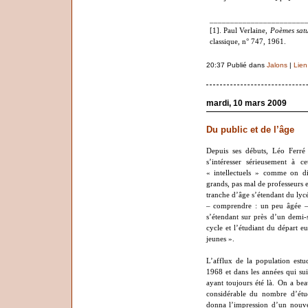
_______________________
[1]. Paul Verlaine,
Poèmes satu
classique, n° 747, 1961.
20:37 Publié dans
Jalons
|
Lien
mardi, 10 mars 2009
Du public et de l’âge
Depuis ses débuts, Léo Ferr
s’intéresser sérieusement à c
« intellectuels » comme on d
grands, pas mal de professeurs et
tranche d’âge s’étendant du lyc
– comprendre : un peu âgée – e
s’étendant sur près d’un demi-s
cycle et l’étudiant du départ e
jeunes ».
L’afflux de la population es
1968 et dans les années qui sui
ayant toujours été là. On a be
considérable du nombre d’étud
donna l’impression d’un nouvea