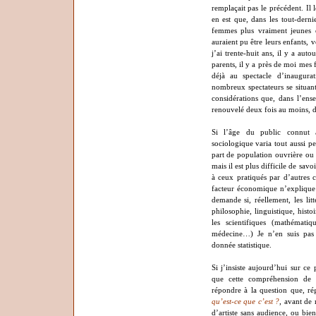
remplaçait pas le précédent. I
en est que, dans les tout-dern
femmes plus vraiment jeunes 
auraient pu être leurs enfants, 
j’ai trente-huit ans, il y a aut
parents, il y a près de moi mes fi
déjà au spectacle d’inaugur
nombreux spectateurs se situant
considérations que, dans l’ense
renouvelé deux fois au moins, da
Si l’âge du public connut 
sociologique varia tout aussi pe
part de population ouvrière ou 
mais il est plus difficile de sa
à ceux pratiqués par d’autres c
facteur économique n’explique 
demande si, réellement, les litt
philosophie, linguistique, hist
les scientifiques (mathémati
médecine…) Je n’en suis pas 
donnée statistique.
Si j’insiste aujourd’hui sur ce
que cette compréhension de f
répondre à la question que, r
qu’est-ce que c’est ?
, avant de 
d’artiste sans audience, ou bien