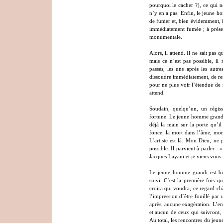
pourquoi le cacher ?), ce qui ne 
n’y en a pas. Enfin, le jeune h
de fumer et, bien évidemment, il
immédiatement fumée ; à présen
monumentale.
Alors, il attend. Il ne sait pas
mais ce n’est pas possible, il 
passés, les uns après les autre
dissoudre immédiatement, de rent
pour ne plus voir l’étendue de sa
attend.
Soudain, quelqu’un, un régiss
fortune. Le jeune homme grandi
déjà la main sur la porte qu’il 
fonce, la mort dans l’âme, mon
L’artiste est là. Mon Dieu, ne 
possible. Il parvient à parler :
Jacques Layani et je viens vous
Le jeune homme grandi est bi
suivi. C’est la première fois qu
croira qui voudra, ce regard chât
l’impression d’être fouillé par
après, aucune exagération. L’ent
et aucun de ceux qui suivront,
Au total, les rencontres du jeu