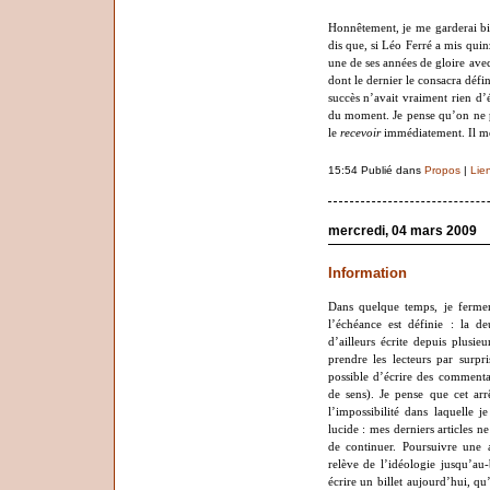
Honnêtement, je me garderai bi
dis que, si Léo Ferré a mis qui
une de ses années de gloire avec
dont le dernier le consacra défi
succès n’avait vraiment rien d’é
du moment. Je pense qu’on ne po
le
recevoir
immédiatement. Il me 
15:54 Publié dans
Propos
|
Lie
mercredi, 04 mars 2009
Information
Dans quelque temps, je fermer
l’échéance est définie : la de
d’ailleurs écrite depuis plusi
prendre les lecteurs par surpr
possible d’écrire des commenta
de sens). Je pense que cet arr
l’impossibilité dans laquelle 
lucide : mes derniers articles n
de continuer. Poursuivre une a
relève de l’idéologie jusqu’au
écrire un billet aujourd’hui, qu