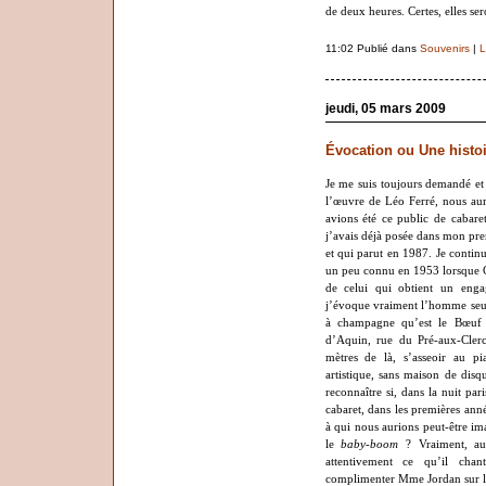
de deux heures. Certes, elles ser
11:02 Publié dans
Souvenirs
|
L
jeudi, 05 mars 2009
Évocation ou Une histoi
Je me suis toujours demandé et
l’œuvre de Léo Ferré, nous aur
avions été ce public de cabare
j’avais déjà posée dans mon pre
et qui parut en 1987. Je contin
un peu connu en 1953 lorsque 
de celui qui obtient un eng
j’évoque vraiment l’homme seul
à champagne qu’est le Bœuf s
d’Aquin, rue du Pré-aux-Clercs
mètres de là, s’asseoir au p
artistique, sans maison de dis
reconnaître si, dans la nuit par
cabaret, dans les premières ann
à qui nous aurions peut-être ima
le
baby-boom
? Vraiment, aur
attentivement ce qu’il chan
complimenter Mme Jordan sur l’