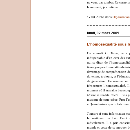
ne veux pas tomber. Ce carnet a
le moment, je continue.
17:03 Publié dans
Organisation
lundi, 02 mars 2009
L’homosexualité sous le
On connaît
La Tante
, texte
indispensable d’en citer des ext
qui se disait de l’homosexualit
témoigne pas d’une attitude très
davantage de compréhension de 
du temps, toujours, et l’éducati
de génération. En résumé, un
férocement l’homosexualité. Il
moment où il travaille beaucoup
Misère
et réédite
Poète… vos pa
musique de cette pièce. Frot l’en
« Quand est-ce que tu fais une 
J’ignore si cette information es
le sentiment de Léo Ferré
radicalement. Il a pris consci
monde et cesse de se moquer des