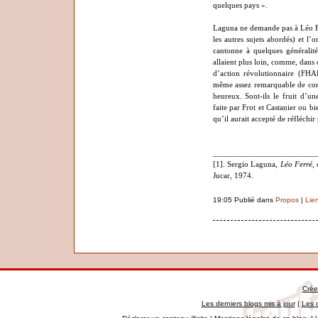
quelques pays ».
Laguna ne demande pas à Léo Fer
les autres sujets abordés) et l’o
cantonne à quelques généralité
allaient plus loin, comme, dans 
d’action révolutionnaire (FHA
même assez remarquable de const
heureux. Sont-ils le fruit d’u
faite par Frot et Castanier ou bi
qu’il aurait accepté de réfléchir 
________________________
[1]. Sergio Laguna,
Léo Ferré
,
Jucar, 1974.
19:05 Publié dans
Propos
|
Lie
Crée
Les derniers blogs mis à jour
|
Les 