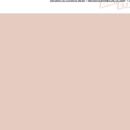
Déclarer un contenu illicite
|
Mentions légales de ce blog
|