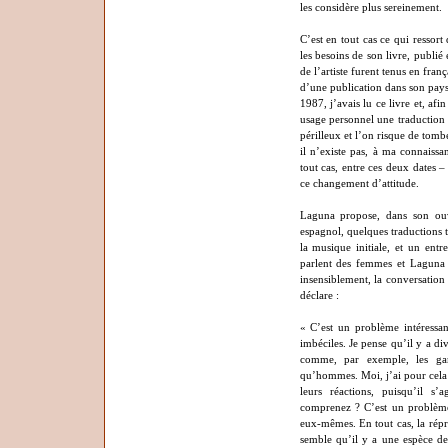
les considère plus sereinement.
C’est en tout cas ce qui ressort
les besoins de son livre, publi
de l’artiste furent tenus en fra
d’une publication dans son pays,
1987, j’avais lu ce livre et, a
usage personnel une traduction d
périlleux et l’on risque de tomb
il n’existe pas, à ma connaissa
tout cas, entre ces deux dates 
ce changement d’attitude.
Laguna propose, dans son ouv
espagnol, quelques traductions tr
la musique initiale, et un ent
parlent des femmes et Laguna 
insensiblement, la conversation
déclare :
« C’est un problème intéressant
imbéciles. Je pense qu’il y a di
comme, par exemple, les gam
qu’hommes. Moi, j’ai pour cela 
leurs réactions, puisqu’il 
comprenez ? C’est un problèm
eux-mêmes. En tout cas, la répr
semble qu’il y a une espèce de