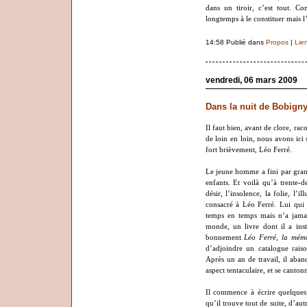
dans un tiroir, c’est tout. C
longtemps à le constituer mais l’a
14:58 Publié dans
Propos
|
Lie
vendredi, 06 mars 2009
Dans la nuit de Bobign
Il faut bien, avant de clore, 
de loin en loin, nous avons ici 
fort brièvement, Léo Ferré.
Le jeune homme a fini par gran
enfants. Et voilà qu’à trente-
désir, l’insolence, la folie, l’i
consacré à Léo Ferré. Lui qui 
temps en temps mais n’a jamai
monde, un livre dont il a insta
bonnement
Léo Ferré, la mémo
d’adjoindre un catalogue raiso
Après un an de travail, il aban
aspect tentaculaire, et se canto
Il commence à écrire quelques 
qu’il trouve tout de suite, d’aut