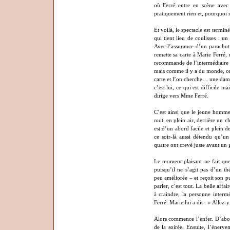
où Ferré entre en scène ave
pratiquement rien et, pourquoi n
Et voilà, le spectacle est termin
qui tient lieu de coulisses : un
Avec l’assurance d’un parachut
remette sa carte à Marie Ferré, u
recommande de l’intermédiaire 
mais comme il y a du monde, on
carte et l’on cherche… une dame.
c’est lui, ce qui est difficile m
dirige vers Mme Ferré.
C’est ainsi que le jeune homme
nuit, en plein air, derrière un c
est d’un abord facile et plein d
ce soir-là aussi détendu qu’un
quatre ont crevé juste avant un 
Le moment plaisant ne fait que
puisqu’il ne s’agit pas d’un th
peu améliorée – et reçoit son pub
parler, c’est tout. La belle aff
à craindre, la personne interm
Ferré. Marie lui a dit : « Allez-y
Alors commence l’enfer. D’abor
de la soirée. Ensuite, l’énerv