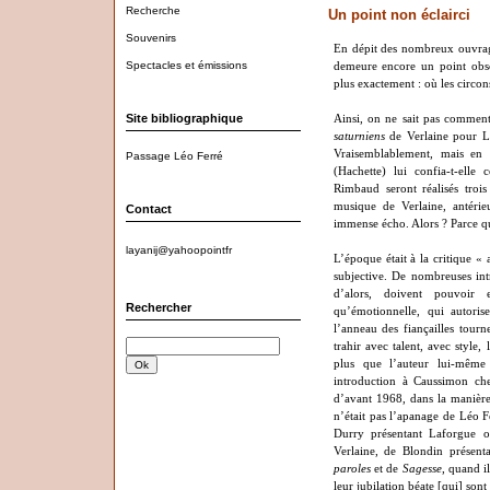
Recherche
Un point non éclairci
Souvenirs
En dépit des nombreux ouvrage
Spectacles et émissions
demeure encore un point obscu
plus exactement : où les circons
Site bibliographique
Ainsi, on ne sait pas comment
saturniens
de Verlaine pour L
Vraisemblablement, mais en q
Passage Léo Ferré
(Hachette) lui confia-t-elle 
Rimbaud seront réalisés troi
musique de Verlaine, antérie
Contact
immense écho. Alors ? Parce q
layanij@yahoopointfr
L’époque était à la critique « 
subjective. De nombreuses int
d’alors, doivent pouvoir 
Rechercher
qu’émotionnelle, qui autor
l’anneau des fiançailles tourn
trahir avec talent, avec style,
plus que l’auteur lui-même
introduction à Caussimon che
d’avant 1968, dans la manière 
n’était pas l’apanage de Léo F
Durry présentant Laforgue 
Verlaine, de Blondin présen
paroles
et de
Sagesse
, quand i
leur jubilation béate [qui] sont