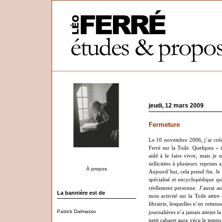
jeudi, 12 mars 2009
Fermeture
Le 10 novembre 2006, j’ai créé
Ferré sur la Toile. Quelques « 
aidé à le faire vivre, mais je 
sollicitées à plusieurs reprises
À propos
Aujourd’hui, cela prend fin. Je 
spécialisé et encyclopédique qui
réellement personne.
J’aurai a
La bannière est de
mon activité sur la Toile attir
librairie, lesquelles n
’
en retienn
Patrick Dalmasso
journalières n
’a
jamais atteint l
petit cabaret aura vécu le temps