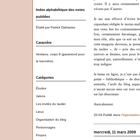
croire. Il y aura certainement
vécues par d’autres.
Index alphabétique des notes
publiées
Je me suis efforcé d’écrire le
cependant rédigée le moins mal 
Établi par Patrick Dalmasso
suis venu lire les commentaire
fois, certainement davantage, p
mon rôle, afin que ce soit un
l
Caractère
cette imagerie devenue, je pense
du taulier », de « prix des c
Verdana, corps 8 (garamond pour
univers se dessine, non pour l
original qui, naturellement, n’e
la bannière)
trop indigne.
Je laisse en ligne, je n’ose pas
Catégories
petite « bibliothèque » de deux
entendu, l’arrêt du blog supp
Études
n’aurait aucun sens car tout co
est fait désormais.
Jalons
Les invités du taulier
Amicalement.
Lieux
20:04 Publié dans
Organisation
Organisation du blog
Personnages
mercredi, 11 mars 2009
Propos