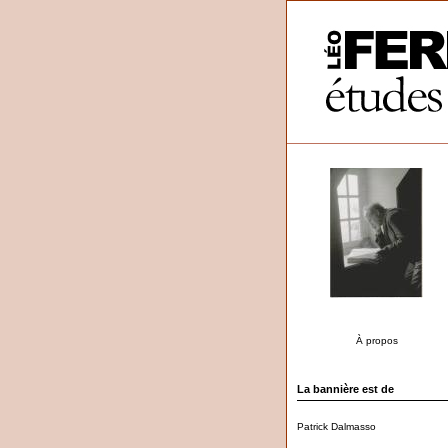
À propos
La bannière est de
Patrick Dalmasso