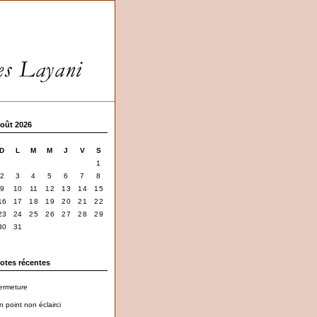
oût 2026
D
L
M
M
J
V
S
1
2
3
4
5
6
7
8
9
10
11
12
13
14
15
16
17
18
19
20
21
22
23
24
25
26
27
28
29
30
31
otes récentes
ermeture
n point non éclairci