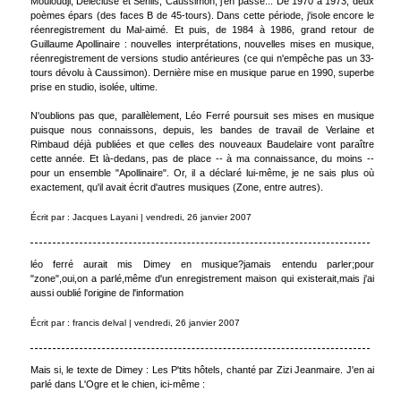
Mouloudji, Delécluse et Senlis, Caussimon, j'en passe... De 1970 à 1973, deux
poèmes épars (des faces B de 45-tours). Dans cette période, j'isole encore le
réenregistrement du Mal-aimé. Et puis, de 1984 à 1986, grand retour de
Guillaume Apollinaire : nouvelles interprétations, nouvelles mises en musique,
réenregistrement de versions studio antérieures (ce qui n'empêche pas un 33-
tours dévolu à Caussimon). Dernière mise en musique parue en 1990, superbe
prise en studio, isolée, ultime.
N'oublions pas que, parallèlement, Léo Ferré poursuit ses mises en musique
puisque nous connaissons, depuis, les bandes de travail de Verlaine et
Rimbaud déjà publiées et que celles des nouveaux Baudelaire vont paraître
cette année. Et là-dedans, pas de place -- à ma connaissance, du moins --
pour un ensemble "Apollinaire". Or, il a déclaré lui-même, je ne sais plus où
exactement, qu'il avait écrit d'autres musiques (Zone, entre autres).
Écrit par : Jacques Layani | vendredi, 26 janvier 2007
léo ferré aurait mis Dimey en musique?jamais entendu parler;pour
"zone",oui,on a parlé,même d'un enregistrement maison qui existerait,mais j'ai
aussi oublié l'origine de l'information
Écrit par : francis delval | vendredi, 26 janvier 2007
Mais si, le texte de Dimey : Les P'tits hôtels, chanté par Zizi Jeanmaire. J'en ai
parlé dans L'Ogre et le chien, ici-même :