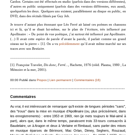
Cardon. Certains ont été effectués en studio (parfois dans des versions différentes),
d’autres en public uniquement (parfois dans des versions différentes, eux aussi),
quelquefois les deux. Quelques uns existent, parallèlement au disque en public, en
DVD, dans des récitals filmés par Guy Job.
Je trouve d’autant plus étonnant que Léo Ferré ait laissé ces poèmes en chansons
ici et là, qu’il se disait lui-même, sur le plan de l’écriture, très influencé par
Apollinaire :
«
Du point de vue poétique, j’ai surtout été influencé par Apollinaire.
(...) Il avait cette espèce de parole d’avant la parole, il parlait comme un grand
oiseau sur la pierre » [1]. On a vu
précédemment
qu’il avait même marché sur ses
traces avec son
Bestiaire
.
______________________
[1]. Françoise Travelet,
Dis donc, Ferré...
, Hachette, 1976 (rééd. Plasma, 1980 ; La
Mémoire et la mer, 2001).
00:00 Publié dans
Propos
|
Lien permanent
|
Commentaires (16)
Commentaires
Au vrai, il est intéressant de remarquer qu'il existe de longues périodes "sans",
des "trous" dans la mise en musique d'Apollinaire (ou, plus précisément, dans
les enregistrements) : entre 1953 et 1969, rien (je mets toujours le Mal-aimé à
part), alors que, dans le même temps, paraissent trois 33-tours consacrés à
Baudelaire, un à Aragon et deux à Verlaine et Rimbaud, sans parler des mises
en musique éparses de Bérimont, Mac Orlan, Dimey, Seghers, Rouzaud,