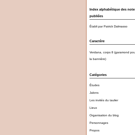
Index alphabétique des note
publiées
Établi par Patrick Dalmasso
Caractère
Verdana, corps 8 (garamond pou
la bannière)
Catégories
Études
Jalons
Les invités du taulier
Lieux
Organisation du blog
Personnages
Propos