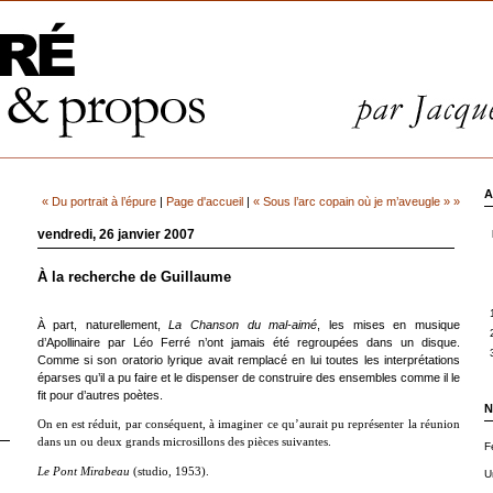
A
« Du portrait à l’épure
|
Page d'accueil
|
« Sous l’arc copain où je m’aveugle » »
vendredi, 26 janvier 2007
À la recherche de Guillaume
À part, naturellement,
La Chanson du mal-aimé
, les mises en musique
d’Apollinaire par Léo Ferré n’ont jamais été regroupées dans un disque.
Comme si son oratorio lyrique avait remplacé en lui toutes les interprétations
éparses qu’il a pu faire et le dispenser de construire des ensembles comme il le
fit pour d’autres poètes.
N
On en est réduit, par conséquent, à imaginer ce qu’aurait pu représenter la réunion
dans un ou deux grands microsillons des pièces suivantes.
F
Le Pont Mirabeau
(studio, 1953).
U