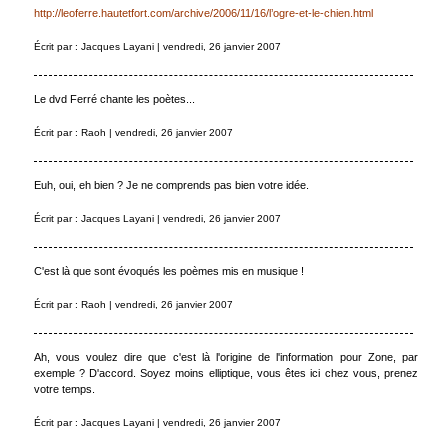
http://leoferre.hautetfort.com/archive/2006/11/16/l’ogre-et-le-chien.html
Écrit par : Jacques Layani | vendredi, 26 janvier 2007
Le dvd Ferré chante les poètes...
Écrit par : Raoh | vendredi, 26 janvier 2007
Euh, oui, eh bien ? Je ne comprends pas bien votre idée.
Écrit par : Jacques Layani | vendredi, 26 janvier 2007
C'est là que sont évoqués les poèmes mis en musique !
Écrit par : Raoh | vendredi, 26 janvier 2007
Ah, vous voulez dire que c'est là l'origine de l'information pour Zone, par
exemple ? D'accord. Soyez moins elliptique, vous êtes ici chez vous, prenez
votre temps.
Écrit par : Jacques Layani | vendredi, 26 janvier 2007