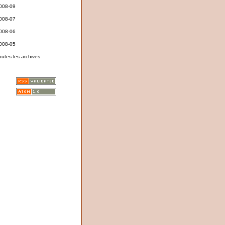
008-09
008-07
008-06
008-05
outes les archives