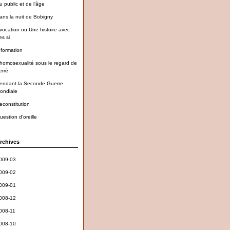
u public et de l’âge
ans la nuit de Bobigny
vocation ou Une histoire avec
es si
nformation
’homosexualité sous le regard de
erré
endant la Seconde Guerre
ondiale
econstitution
uestion d’oreille
rchives
009-03
009-02
009-01
008-12
008-11
008-10