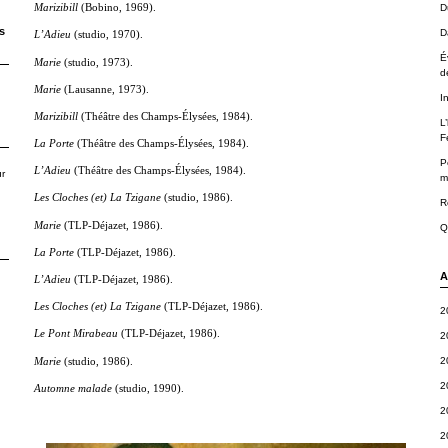
D
Marizibill
(Bobino, 1969).
s
D
L’Adieu
(studio, 1970).
É
Marie
(studio, 1973).
d
Marie
(Lausanne, 1973).
I
Marizibill
(Théâtre des Champs-Élysées, 1984).
L
F
La Porte
(Théâtre des Champs-Élysées, 1984).
P
L’Adieu
(Théâtre des Champs-Élysées, 1984).
r
m
Les Cloches (et) La Tzigane
(studio, 1986).
R
Marie
(TLP-Déjazet, 1986).
Q
L
a Porte
(TLP-Déjazet, 1986).
A
L’Adieu
(TLP-Déjazet, 1986).
Les Cloches (et) La Tzigane
(TLP-Déjazet, 1986).
2
Le Pont Mirabeau
(TLP-Déjazet, 1986).
2
2
Marie
(studio, 1986).
2
Automne malade
(studio, 1990).
2
2