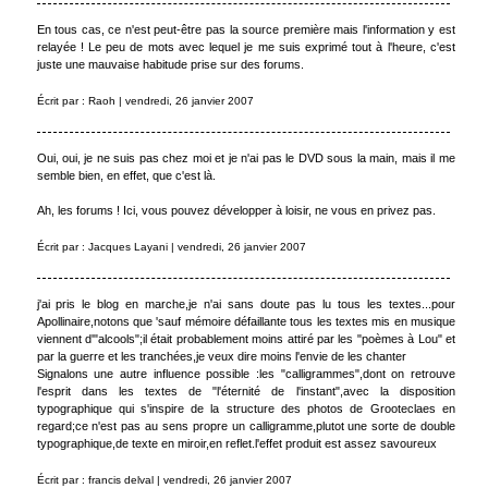
En tous cas, ce n'est peut-être pas la source première mais l'information y est
relayée ! Le peu de mots avec lequel je me suis exprimé tout à l'heure, c'est
juste une mauvaise habitude prise sur des forums.
Écrit par : Raoh | vendredi, 26 janvier 2007
Oui, oui, je ne suis pas chez moi et je n'ai pas le DVD sous la main, mais il me
semble bien, en effet, que c'est là.
Ah, les forums ! Ici, vous pouvez développer à loisir, ne vous en privez pas.
Écrit par : Jacques Layani | vendredi, 26 janvier 2007
j'ai pris le blog en marche,je n'ai sans doute pas lu tous les textes...pour
Apollinaire,notons que 'sauf mémoire défaillante tous les textes mis en musique
viennent d'"alcools";il était probablement moins attiré par les "poèmes à Lou" et
par la guerre et les tranchées,je veux dire moins l'envie de les chanter
Signalons une autre influence possible :les "calligrammes",dont on retrouve
l'esprit dans les textes de "l'éternité de l'instant",avec la disposition
typographique qui s'inspire de la structure des photos de Grooteclaes en
regard;ce n'est pas au sens propre un calligramme,plutot une sorte de double
typographique,de texte en miroir,en reflet.l'effet produit est assez savoureux
Écrit par : francis delval | vendredi, 26 janvier 2007