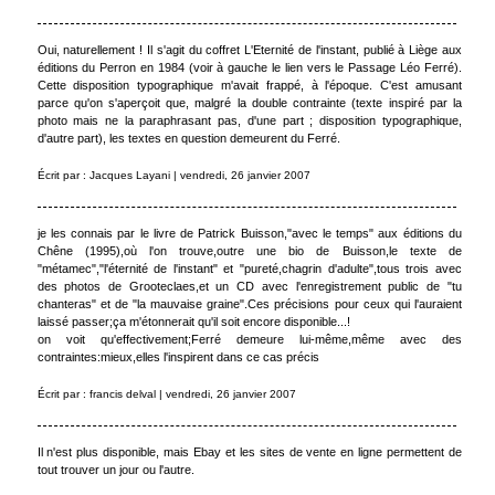
Oui, naturellement ! Il s'agit du coffret L'Eternité de l'instant, publié à Liège aux
éditions du Perron en 1984 (voir à gauche le lien vers le Passage Léo Ferré).
Cette disposition typographique m'avait frappé, à l'époque. C'est amusant
parce qu'on s'aperçoit que, malgré la double contrainte (texte inspiré par la
photo mais ne la paraphrasant pas, d'une part ; disposition typographique,
d'autre part), les textes en question demeurent du Ferré.
Écrit par : Jacques Layani | vendredi, 26 janvier 2007
je les connais par le livre de Patrick Buisson,"avec le temps" aux éditions du
Chêne (1995),où l'on trouve,outre une bio de Buisson,le texte de
"métamec","l'éternité de l'instant" et "pureté,chagrin d'adulte",tous trois avec
des photos de Grooteclaes,et un CD avec l'enregistrement public de "tu
chanteras" et de "la mauvaise graine".Ces précisions pour ceux qui l'auraient
laissé passer;ça m'étonnerait qu'il soit encore disponible...!
on voit qu'effectivement;Ferré demeure lui-même,même avec des
contraintes:mieux,elles l'inspirent dans ce cas précis
Écrit par : francis delval | vendredi, 26 janvier 2007
Il n'est plus disponible, mais Ebay et les sites de vente en ligne permettent de
tout trouver un jour ou l'autre.