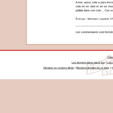
A moi, aussi, cela a paru incr
cela en en riant et en se moqu
jubilait dans son coin.... Ces s
Écrit par : Meessen | samedi, 0
Les commentaires sont fermé
Crée
Les derniers blogs mis à jour
|
Les 
Déclarer un contenu illicite
|
Mentions légales de ce blog
|