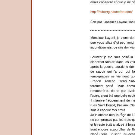
avais consacré et que je ne dés
http://hubertg.hautetfort.com/
Écrit par : Jacques Layani | ma
Monsieur Layani, je viens de l
que vous allez d'ici peu rend
inconditionnels, ce site doit viv
Souvent je me suis posé la 
discerner son art dans les vol
après la guerre, aurais-je ét
de savoir qui l'a vu, qui l
témoignages ne viennent qu
Francis Blanche, Henri Salv
tellement parlé.....Mais co
rencontré ou de ne pas avois 
l'autre, c'eut été une belle écol
Il m'arrive fréquemment de me 
rues Saint Benoit, Pré aux Cle
suis à chaque fois ému!
Je le chante depuis l'âge de 1
ne comprenais pas les trois-q
et le reste était analysé à fo
sont encore aujourd'hui de l'h
placé (tiens, un lien!), au-des