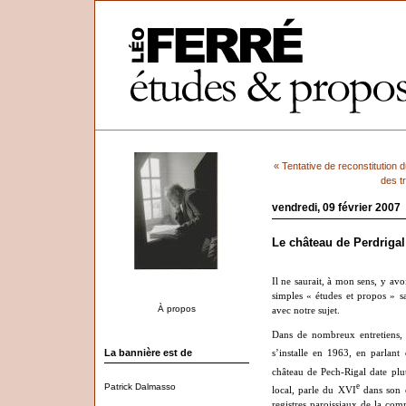
« Tentative de reconstitution 
des t
vendredi, 09 février 2007
Le château de Perdrigal
Il ne saurait, à mon sens, y avo
simples
«
études et propos
»
sa
À propos
avec notre sujet.
Dans de nombreux entretiens,
La bannière est de
s
’
installe en 1963, en parlant 
château de Pech-Rigal date plu
Patrick Dalmasso
e
local, parle du XVI
dans son 
registres paroissiaux de la com