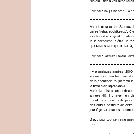
l'détour. Rien à voir avec l'arch
Écrit par : lmv | dimanche, 14 o
Ah oui, c'est exact. Sa nouvel
genre "relais et châteaux". C'e
loin, les arbres ayant été abatt
ils le cachaient : c'était un re
qu'il fallait savoir que c'était l
Écrit par : Jacques Layani | di
Il y a quelques années, 2000 ou
aucun grafitti sur les murs du
de la cheminée. j'ai juste vu 
la flotte était impraticable.
Après la cuisine, encombrée d
années 60, il y avait, en d
chaufferie et dans cette pièc
des autres bestiaux de cette
jour là je sais que les fantômes
Bravo pour tout ce travail que j'
tour.