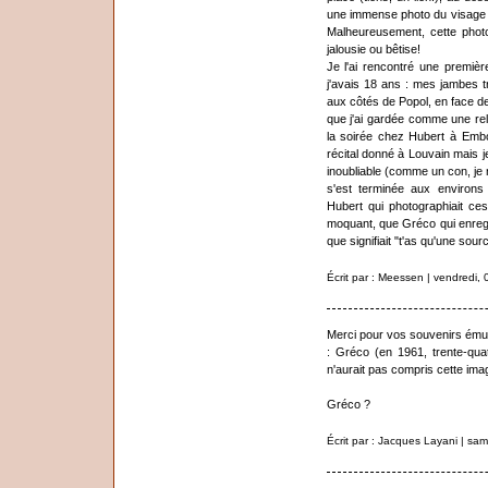
une immense photo du visage 
Malheureusement, cette photo
jalousie ou bêtise!
Je l'ai rencontré une premiè
j'avais 18 ans : mes jambes tr
aux côtés de Popol, en face de
que j'ai gardée comme une re
la soirée chez Hubert à Embou
récital donné à Louvain mais j
inoubliable (comme un con, je n
s'est terminée aux environs
Hubert qui photographiait ces
moquant, que Gréco qui enregi
que signifiait "t'as qu'une sou
Écrit par : Meessen | vendredi,
Merci pour vos souvenirs ému
: Gréco (en 1961, trente-quat
n'aurait pas compris cette ima
Gréco ?
Écrit par : Jacques Layani | sa