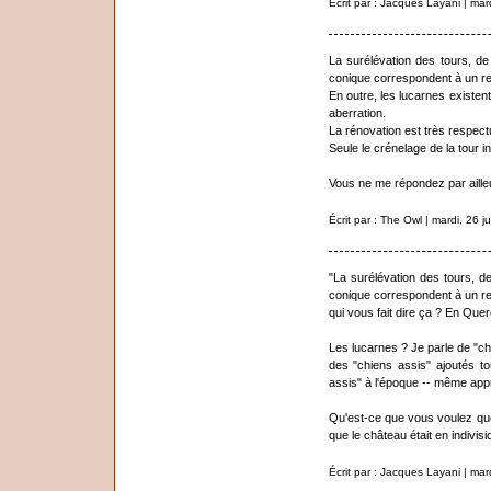
Écrit par : Jacques Layani | mar
La surélévation des tours, d
conique correspondent à un reto
En outre, les lucarnes existen
aberration.
La rénovation est très respect
Seule le crénelage de la tour i
Vous ne me répondez par ailleu
Écrit par : The Owl | mardi, 26 j
"La surélévation des tours, d
conique correspondent à un reto
qui vous fait dire ça ? En Quercy
Les lucarnes ? Je parle de "ch
des "chiens assis" ajoutés to
assis" à l'époque -- même app
Qu'est-ce que vous voulez que
que le château était en indivisi
Écrit par : Jacques Layani | mar