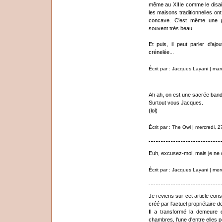
même au XIIIe comme le disait
les maisons traditionnelles on
concave. C'est même une par
souvent très beau.
Et puis, il peut parler d'ajo
crénelée...
Écrit par : Jacques Layani | mar
Ah ah, on est une sacrée ban
Surtout vous Jacques.
(lol)
Écrit par : The Owl | mercredi, 2
Euh, excusez-moi, mais je ne
Écrit par : Jacques Layani | mer
Je reviens sur cet article cons
créé par l'actuel propriétaire
Il a transformé la demeure 
chambres, l'une d'entre elles