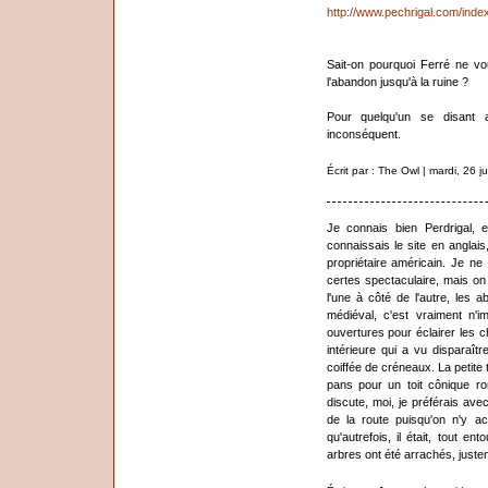
http://www.pechrigal.com/ind
Sait-on pourquoi Ferré ne vou
l'abandon jusqu'à la ruine ?
Pour quelqu'un se disant 
inconséquent.
Écrit par : The Owl | mardi, 26 j
Je connais bien Perdrigal, 
connaissais le site en anglai
propriétaire américain. Je n
certes spectaculaire, mais o
l'une à côté de l'autre, les 
médiéval, c'est vraiment n'i
ouvertures pour éclairer les c
intérieure qui a vu disparaîtr
coiffée de créneaux. La petite 
pans pour un toit cônique ro
discute, moi, je préférais ave
de la route puisqu'on n'y ac
qu'autrefois, il était, tout en
arbres ont été arrachés, juste