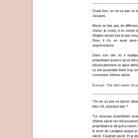
Ouais bon, on ne va pas se la
Jacques.
Moi je ne fais pas de différen
chose, je crois); il en existe
d'église durant tout le bas mo
Donc il n'y en avait peut-
anachronisme.
Dans son site où il expliqu
propriétaire avance qu'un toit
nécessairement un ajout ultéri
Le toit pyramidal étant trop 
convention XIIème siècle.
Écrit par : The Owl | mardi, 26 j
"On ne va pas se lancer dans u
bien sûr, pourquoi pas ?
"Le nouveau propriétaire ava
XIIème siècle est nécessaireme
propriétaire le dit qu'il a raison.
le texte de Lartigaut auquel je 
siècle. Faudrait savoir. Et je 