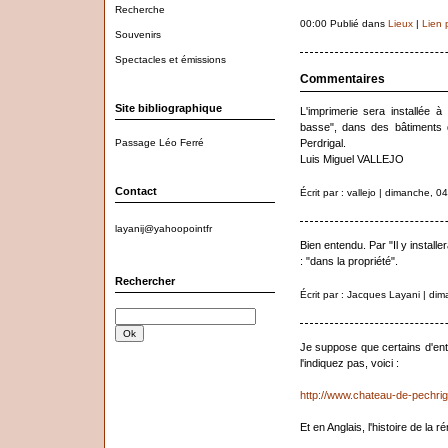
Recherche
00:00 Publié dans
Lieux
|
Lien 
Souvenirs
Spectacles et émissions
Commentaires
Site bibliographique
L'imprimerie sera installée à
basse", dans des bâtiments 
Perdrigal.
Passage Léo Ferré
Luis Miguel VALLEJO
Contact
Écrit par : vallejo | dimanche, 
layanij@yahoopointfr
Bien entendu. Par "Il y installe
: "dans la propriété".
Rechercher
Écrit par : Jacques Layani | di
Je suppose que certains d'en
l'indiquez pas, voici :
http://www.chateau-de-pechrig
Et en Anglais, l'histoire de la r