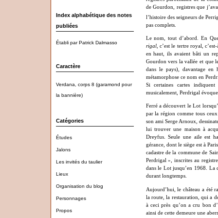
de Gourdon, registres que j
’
ava
Index alphabétique des notes
l
’
histoire des seigneurs de Perr
pas complets.
publiées
Le nom, tout d
’
abord. En Qu
Établi par Patrick Dalmasso
rigal
, c
’
est le tertre royal, c
’
est
en haut, ils avaient bâti un re
Gourdon vers la vallée et que l
Caractère
dans le pays), davantage en 
métamorphose ce nom en Perdriga
Verdana, corps 8 (garamond pour
Si certaines cartes indiquen
musicalement, Perdrigal évoque à
la bannière)
Ferré a découvert le Lot lorsqu
par la région comme tous ceux 
Catégories
son ami Serge Arnoux, dessinateu
lui trouver une maison à acqué
Dreyfus. Seule une aile est ha
Études
gérance, dont le siège est à Pari
Jalons
cadastre de la commune de Sai
Perdrigal
»
, inscrites au regis
Les invités du taulier
dans le Lot jusqu
’en 1968. La d
Lieux
durant longtemps.
Organisation du blog
Aujourd
’
hui, le château a été r
la route, la restauration, qui a 
Personnages
à ceci près qu
’on a cru bon d
Propos
ainsi de cette demeure une aberr