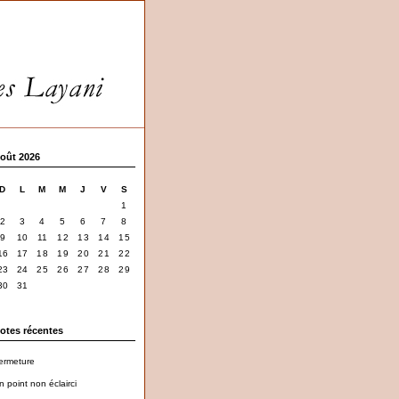
oût 2026
D
L
M
M
J
V
S
1
2
3
4
5
6
7
8
9
10
11
12
13
14
15
16
17
18
19
20
21
22
23
24
25
26
27
28
29
30
31
otes récentes
ermeture
n point non éclairci