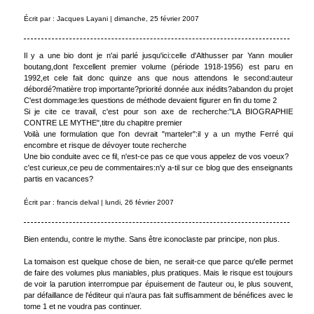
Écrit par : Jacques Layani | dimanche, 25 février 2007
Il y a une bio dont je n'ai parlé jusqu'ici:celle d'Althusser par Yann moulier
boutang,dont l'excellent premier volume (période 1918-1956) est paru en
1992,et cele fait donc quinze ans que nous attendons le second:auteur
débordé?matière trop importante?priorité donnée aux inédits?abandon du projet
C'est dommage:les questions de méthode devaient figurer en fin du tome 2
Si je cite ce travail, c'est pour son axe de recherche:"LA BIOGRAPHIE
CONTRE LE MYTHE",titre du chapitre premier
Voilà une formulation que l'on devrait "marteler":il y a un mythe Ferré qui
encombre et risque de dévoyer toute recherche
Une bio conduite avec ce fil, n'est-ce pas ce que vous appelez de vos voeux?
c'est curieux,ce peu de commentaires:n'y a-til sur ce blog que des enseignants
partis en vacances?
Écrit par : francis delval | lundi, 26 février 2007
Bien entendu, contre le mythe. Sans être iconoclaste par principe, non plus.
La tomaison est quelque chose de bien, ne serait-ce que parce qu'elle permet
de faire des volumes plus maniables, plus pratiques. Mais le risque est toujours
de voir la parution interrompue par épuisement de l'auteur ou, le plus souvent,
par défaillance de l'éditeur qui n'aura pas fait suffisamment de bénéfices avec le
tome 1 et ne voudra pas continuer.