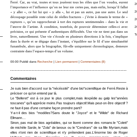
Ferré. Car, au vrai, toutes et tous jouèrent tous les rôles que l’on voudra, eurent
2
l’importance et l’influence qu’on ne leur nie certes pas, mais enfin, lorsqu’il fallut
2
« y aller », ce fut lui qui « y alla », lui et pas un autre, pas une autre. Le seul
découpage possible reste celui de réelles fractures – j’évite à dessein le terme de «
2
ruptures », qu’on rapprocherait à tort des ruptures sentimentales – dans la vie et
2
l’œuvre de l’artiste. À condition, toutefois, de pouvoir déterminer celles-ci avec
précision, ce qui présente d’authentiques difficultés. Une vie ne tient pas dans un
T
livre, naturellement. Une vie s’écoule en plusieurs directions à la fois, s’implique
dans la durée et se dégage dans l’instant, s’équilibre sur le fil d’une simultanéité
funambule, alors que la biographie, fût-elle uniquement chronologique, demeure
contrainte dans l’espace-temps d’un volume.
00:00 Publié dans
Recherche
|
Lien permanent
|
Commentaires (8)
Commentaires
Je suis bien d'accord sur la "nécéssité" d'une bio"scientifique de Ferré.Reste à
préciser ce qu'on entend par là.
Le "Belleret" est à ce jour le plus complet,mais ilexpédie au galp les"années
toscanes" qu'il apprécie moins.Pas toujours objectif.Mais peut-on être objectif ?
ne faut-il pas d'une certaine façon prendre parti?
Y-a-t-il des bios "modèles?Sans doute le "Joyce" et le "Wilde" de Richard
Ellmann....
Sinon, pas mal de bios agréables, qui se lisent comme des romans:le "Colett"
de michèle Sarde, le "Zola" de lanoux ou le "Cendrars" de sa fille Myriam,mais
elles n'ont rien de scientifique et n'y prétendent pas.L'énorme bio de Roger