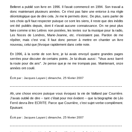
Belleret a publié son livre en 1996. Il l'avait commencé en 1994. Son travail a
donc maintenant plusieurs années. Ce n'est pas faire une entorse à ma règle
déontologique que de dire cela. Je me le permets donc. De plus, sans parler de
ses choix qu'il faut respecter puisque ce sont les siens, il reste que des inédits
ont été publiés depuis, dont il n'avait aucune connaissance. On ne peut plus
faire comme si les Lettres non postées, les textes sur la musique pour la radio,
Les Noces de Londres, Marie-Jeanne, etc. n'existaient pas. Pardon de me
répéter, mais c'est vrai. Il faut donc penser à mettre en chantier un livre
nouveau, celui que j'évoque rapidement dans cette note.
En 1996, à la sortie de son livre, je lui avais envoyé quatre grandes pages
serrées pour discuter de certains points. Je lui disais aussi : "Vous avez barré
la route pour dix ans". Je pense que je ne me trompais pas. Maintenant, onze
années ont coulé.
Écrit par : Jacques Layani | dimanche, 25 février 2007
Ah, une chose encore puisque vous évoquez la vie de Vailland par Courrière.
J'avais oublié de dire -- tant c'était pour moi évident -- que la biographie de Léo
Ferré devra être ECRITE. Parce que Courrière, c'est sujet-verbe-complément.
Epuisant.
Écrit par : Jacques Layani | dimanche, 25 février 2007