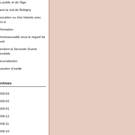
u public et de l’âge
ans la nuit de Bobigny
vocation ou Une histoire avec
es si
nformation
’homosexualité sous le regard de
erré
endant la Seconde Guerre
ondiale
econstitution
uestion d’oreille
rchives
009-03
009-02
009-01
008-12
008-11
008-10