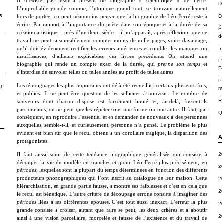
Il n’existe pas jusqu’à présent de biographie « scientifique » de Ferré.
D
L’improbable grande somme, l’utopique grand tout, se trouvant naturellement
s
D
hors de portée, on peut néanmoins penser que la biographie de Léo Ferré reste à
écrire. Par rapport à l’importance du poète dans son époque et à la durée de sa
É
création artistique – près d’un demi-siècle – il m’apparaît, après réflexion, que ce
d
travail ne peut raisonnablement compter moins de mille pages, voire davantage,
qu’il doit évidemment rectifier les erreurs antérieures et combler les manques ou
I
insuffisances, d’ailleurs explicables, des livres précédents. On attend une
L
biographie qui rende un compte exact de la durée, qui
prenne son temps
et
F
s’interdise de survoler telles ou telles années au profit de telles autres.
P
Les témoignages les plus importants ont déjà été recueillis, certains plusieurs fois,
r
m
et publiés. Il ne peut être question de les solliciter à nouveau. Le nombre de
R
souvenirs dont chacun dispose est forcément limité et, au-delà, fussent-ils
passionnants, on ne peut que les répéter sous une forme ou une autre. Il faut, par
Q
conséquent, en reproduire l’essentiel et en demander de nouveaux à des personnes
auxquelles, semble-t-il, et curieusement, personne n’a pensé. Le problème le plus
évident est bien sûr que le recul obtenu a un corollaire tragique, la disparition des
A
protagonistes.
2
Il faut aussi sortir de cette tendance biographique généralisée qui consiste à
découper la vie du modèle en tranches et, pour Léo Ferré plus précisément, en
2
périodes
, lesquelles sont la plupart du temps déterminées en fonction des différents
producteurs phonographiques qui l’ont inscrit au catalogue de leur maison. Cette
2
hiérarchisation, en grande partie fausse, a montré ses faiblesses et c’est en cela que
2
le recul est bénéfique. L’autre critère de découpage erroné consiste à imaginer des
périodes
liées à ses différentes épouses. C’est tout aussi inexact. L’erreur la plus
2
grande consiste à croiser, autant que faire se peut, les deux critères et à aboutir
2
ainsi à une vision parcellaire, morcelée et fausse de l’existence et du travail de