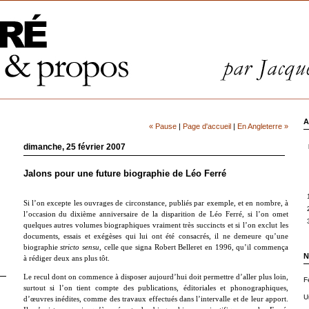
A
« Pause
|
Page d'accueil
|
En Angleterre »
dimanche, 25 février 2007
Jalons pour une future biographie de Léo Ferré
Si l’on excepte les ouvrages de circonstance, publiés par exemple, et en nombre, à
l’occasion du dixième anniversaire de la disparition de Léo Ferré, si l’on omet
quelques autres volumes biographiques vraiment très succincts et si l’on exclut les
documents, essais et exégèses qui lui ont été consacrés, il ne demeure qu’une
biographie
stricto sensu
, celle que signa Robert Belleret en 1996, qu’il commença
N
à rédiger deux ans plus tôt.
Le recul dont on commence à disposer aujourd’hui doit permettre d’aller plus loin,
F
surtout si l’on tient compte des publications, éditoriales et phonographiques,
U
d’œuvres inédites, comme des travaux effectués dans l’intervalle et de leur apport.