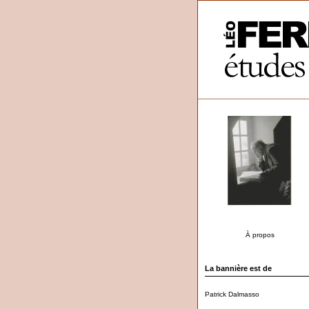
À propos
La bannière est de
Patrick Dalmasso