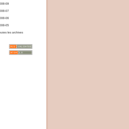
008-09
008-07
008-06
008-05
outes les archives