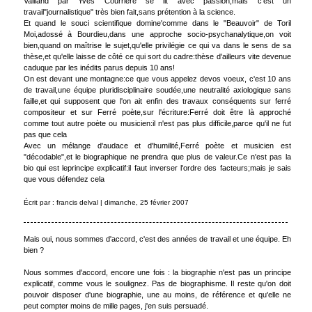
Vailland par Yves Courrière se lit avec passion,mais c'est un
travail"journalistique" très bien fait,sans prétention à la science.
Et quand le souci scientifique domine'comme dans le "Beauvoir" de Toril
Moi,adossé à Bourdieu,dans une approche socio-psychanalytique,on voit
bien,quand on maîtrise le sujet,qu'elle privilégie ce qui va dans le sens de sa
thèse,et qu'elle laisse de côté ce qui sort du cadre:thèse d'ailleurs vite devenue
caduque par les inédits parus depuis 10 ans!
On est devant une montagne:ce que vous appelez devos voeux, c'est 10 ans
de travail,une équipe pluridisciplinaire soudée,une neutralité axiologique sans
faille,et qui supposent que l'on ait enfin des travaux conséquents sur ferré
compositeur et sur Ferré poète,sur l'écriture:Ferré doit être là approché
comme tout autre poète ou musicien:il n'est pas plus difficile,parce qu'il ne fut
pas que cela
Avec un mélange d'audace et d'humilité,Ferré poète et musicien est
"décodable",et le biographique ne prendra que plus de valeur.Ce n'est pas la
bio qui est leprincipe explicatif:il faut inverser l'ordre des facteurs;mais je sais
que vous défendez cela
Écrit par : francis delval | dimanche, 25 février 2007
Mais oui, nous sommes d'accord, c'est des années de travail et une équipe. Eh
bien ?
Nous sommes d'accord, encore une fois : la biographie n'est pas un principe
explicatif, comme vous le soulignez. Pas de biographisme. Il reste qu'on doit
pouvoir disposer d'une biographie, une au moins, de référence et qu'elle ne
peut compter moins de mille pages, j'en suis persuadé.