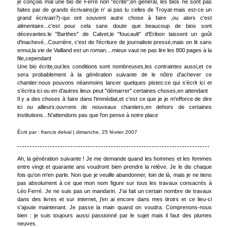
je conçois mal une bio de Ferré non "écrite";en général, les bios ne sont pas
faites par de grands écrivains(je n' ai pas lu celles de Troyat-mais est-ce un
grand écrivain?)-qui ont souvent autre chose à faire ,ou alors c'est
alimentaire...c'est pour cela sans doute que beaucoup de bios sont
décevantes:le "Barthes" de Calvet,le "foucault" d'Eribon laissent un goût
d'inachevé...Courrière, c'est de l'écriture de journaliste pressé,mais on lit sans
ennui,la vie de Vailland est un roman....mieux vaut ne pas lire les 800 pages à la
file,cependant
Une bio écrite,oui:les conditions sont nombreuses,les contraintes aussi,et ce
sera probablement à la génération suivante de le nôtre d'achever ce
chantier:nous pouvons néanmoins lancer quelques pistes:ce qui s'écrit ici et
s'écrira ici ou en d'autres lieux peut "démarrer" certaines choses,en attendant
Il y a des choses à faire dans l'immédiat,et c'est ce que je je m'efforce de dire
ici ou ailleurs:ouvrons de nouveaux chantiers,en dehors de certaines
institutions...N'attendons pas que l'on pense à notre place
Écrit par : francis delval | dimanche, 25 février 2007
Ah, la génération suivante ! Je me demande quand les hommes et les femmes
entre vingt et quarante ans voudront bien prendre la relève. Je le dis chaque
fois qu'on m'en parle. Non que je veuille abandonner, loin de là, mais je ne tiens
pas absolument à ce que mon nom figure sur tous les travaux consacrés à
Léo Ferré. Je ne suis pas un mandarin. J'ai fait un certain nombre de travaux
dans des livres et sur internet, j'en ai encore dans mes tiroirs et ce lieu-ci
s'ajoute maintenant. Je passe la main quand on voudra. Comprenons-nous
bien : je suis toujours aussi passionné par le sujet mais il faut des plumes
neuves.