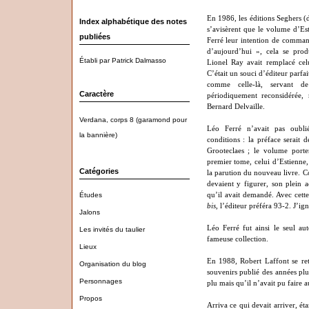
En 1986, les éditions Seghers 
Index alphabétique des notes
s’avisèrent que le volume d’Est
publiées
Ferré leur intention de comman
d’aujourd’hui », cela se prod
Établi par Patrick Dalmasso
Lionel Ray avait remplacé ce
C’était un souci d’éditeur parfa
comme celle-là, servant de
Caractère
périodiquement reconsidérée, 
Bernard Delvaille.
Verdana, corps 8 (garamond pour
Léo Ferré n’avait pas oubli
la bannière)
conditions : la préface serait 
Grooteclaes ; le volume port
premier tome, celui d’Estienne, 
Catégories
la parution du nouveau livre. Co
devaient y figurer, son plein a
Études
qu’il avait demandé. Avec cett
bis
, l’éditeur préféra 93-2. J’i
Jalons
Léo Ferré fut ainsi le seul a
Les invités du taulier
fameuse collection.
Lieux
En 1988, Robert Laffont se ret
Organisation du blog
souvenirs publié des années plus
Personnages
plu mais qu’il n’avait pu faire a
Propos
Arriva ce qui devait arriver, ét