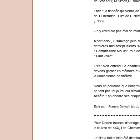
de Brasseur, M.Simon,R.Roule
Enfin "La fiancée qui venait de
de T.Lhermitte...Film de C Né
(1983)
On y retrouve pas mal de monde
A part cela , C.sauvage joua d
dernières minutes"plusieurs "M
" Commissaire Moulin"..tout c
" Faut vivre"......
C'est bien entendu la chanteu
devons garder en mémoire et é
la comédienne de théâtre...
Nous ne pouvons que constater
ne font pas toujours leur trava
Achète-t-on encore ses disqu
Écrit par : Francis Delval | jeu
Pour Douze heures d'horloge, 
in le livre de XXX, Les Chemin
Le film a bel et bien été distr