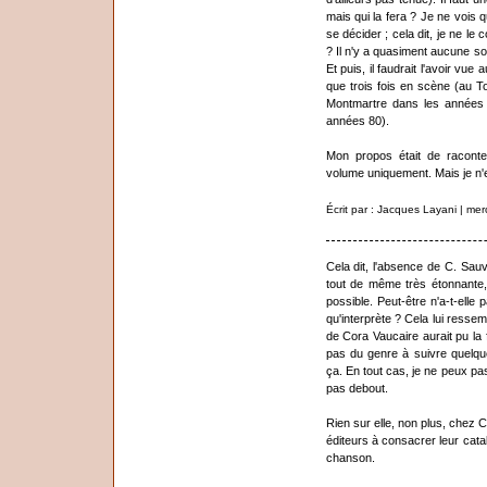
mais qui la fera ? Je ne vois 
se décider ; cela dit, je ne le
? Il n'y a quasiment aucune so
Et puis, il faudrait l'avoir vue
que trois fois en scène (au 
Montmartre dans les années 
années 80).
Mon propos était de raconte
volume uniquement. Mais je n
Écrit par : Jacques Layani | me
Cela dit, l'absence de C. Sau
tout de même très étonnante, 
possible. Peut-être n'a-t-elle 
qu'interprète ? Cela lui resse
de Cora Vaucaire aurait pu la f
pas du genre à suivre quelqu
ça. En tout cas, je ne peux pas 
pas debout.
Rien sur elle, non plus, chez Ch
éditeurs à consacrer leur cata
chanson.