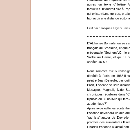
autres un texte d'Hélène Az
factuelles. Il faudrait dire à R
qui existe (dans ce cas, pratiq
faut avoir une distance éditoria
Écrit par : Jacques Layani | ma
D'Alphonse Bonnafé, on se sait
français de Brassens, et que c'e
présenta le "Seghers".On le 
Sartre au Havre, et qui fut 
années 46-50
Nous sommes mieux renseigné
décédé à Paris en 1966;Il fut
peintre Jean Deyrolle, par qui
Paris, Estienne se liera d'ami
Mesagier, Magnelli, N.de St
chroniques régulières dans "Co
Il publie en 50 un livre qui fera 
académique?"
Après avoir édité les écrits t
Estienne deviendra un des a
"tachiste",autour de Deyroll
proches des surréalistes.Il se
Charles Estienne a laissé bo