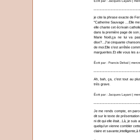
Écrit par : Jacques Layani | me
je cite la phrase exacte de Fe
"Catherine Sauvage ....Elle me
elle chante cet écrivain catho
dans la première page de son jou
Marie Noël,ça ne lui va pa
dise?...J'ai cinquante chansons
de moi.Elle s'est arrêtée comm
marguerites.Et elle vous les a
Écrit par : Francis Delval | mer
Ah, bah, ça, c'est tout au plu
très grave.
Écrit par : Jacques Layani | me
Je me rends compte, en parco
dit sur le texte de présentation
ni dit qui elle était...Là, je su
quelqu'un vienne combler cette
claire et savante,intelligente,à