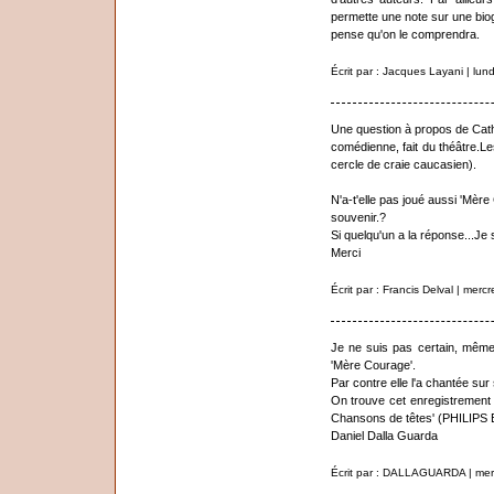
permette une note sur une biogr
pense qu'on le comprendra.
Écrit par : Jacques Layani | lu
Une question à propos de Cath
comédienne, fait du théâtre.Le
cercle de craie caucasien).
N'a-t'elle pas joué aussi 'Mèr
souvenir.?
Si quelqu'un a la réponse...Je 
Merci
Écrit par : Francis Delval | mer
Je ne suis pas certain, même
'Mère Courage'.
Par contre elle l'a chantée su
On trouve cet enregistrement
Chansons de têtes' (PHILIPS 
Daniel Dalla Guarda
Écrit par : DALLAGUARDA | mer