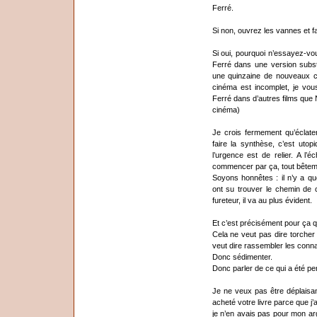
Ferré.
Si non, ouvrez les vannes et fa
Si oui, pourquoi n’essayez-v
Ferré dans une version subs
une quinzaine de nouveaux c
cinéma est incomplet, je vous
Ferré dans d’autres films que 
cinéma)
Je crois fermement qu’éclate
faire la synthèse, c’est ut
l’urgence est de relier. A l’
commencer par ça, tout bêtem
Soyons honnêtes : il n’y a q
ont su trouver le chemin de 
fureteur, il va au plus évident.
Et c’est précisément pour ça qu
Cela ne veut pas dire torcher
veut dire rassembler les conna
Donc sédimenter.
Donc parler de ce qui a été pe
Je ne veux pas être déplaisan
acheté votre livre parce que j
je n’en avais pas pour mon arg