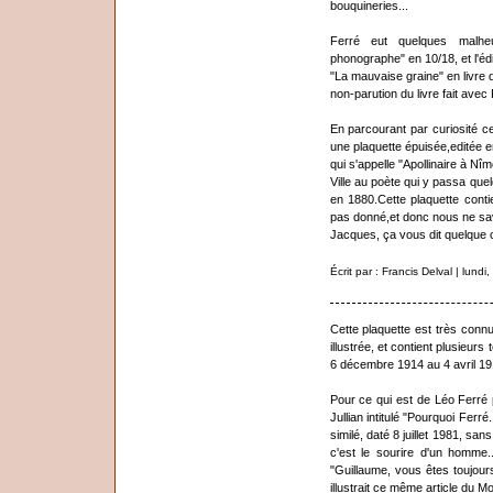
bouquineries...
Ferré eut quelques malheur
phonographe" en 10/18, et l'éd
"La mauvaise graine" en livre 
non-parution du livre fait avec
En parcourant par curiosité ce
une plaquette épuisée,editée e
qui s'appelle "Apollinaire à N
Ville au poète qui y passa que
en 1880.Cette plaquette contie
pas donné,et donc nous ne savo
Jacques, ça vous dit quelque
Écrit par : Francis Delval | lun
Cette plaquette est très connu
illustrée, et contient plusieurs
6 décembre 1914 au 4 avril 19
Pour ce qui est de Léo Ferré p
Jullian intitulé "Pourquoi Ferré
similé, daté 8 juillet 1981, san
c'est le sourire d'un homme.
"Guillaume, vous êtes toujours
illustrait ce même article du 