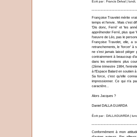
Écrit par : Francis Delval | lun
Françoise Travelet mérite vrai
temps et l'envie.. Mais c'est dif
'Dis donc, Ferré' et 'les an
appréhender Ferré, plus que 'le
l'oeuvre de Léo, pas le person
Françoise Travelet, elle, a
retranchements, le 'forcer' à se 
ne s'est jamais laissé piéger 
contrairement à beaucoup d'a
dans les entretiens plus co
(2ème trimestre 1984, l'entre
à l'Espace Balard en soutien à 
Sa force, c'est qu'elle conn
impressionner. Ce qui n'a pa
caractère...
Alors Jacques ?
Daniel DALLA GUARDA
Écrit par : DALLAGUARDA | lun
Conformément à mon attitude
d'autres auteurs. Par ailleu