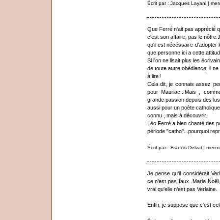
Écrit par : Jacques Layani | me
Que Ferré n'ait pas apprécié 
c'est son affaire, pas le nôtre
qu'il est nécéssaire d'adopter
que personne ici a cette attitud
Si l'on ne lisait plus les écriv
de toute autre obédience, il n
à lire !
Cela dit, je connais assez pe
pour Mauriac...Mais , comme 
grande passion depuis des lust
aussi pour un poète catholiq
connu , mais à découvrir.
Léo Ferré a bien chanté des p
période "catho"...pourquoi re
Écrit par : Francis Delval | mer
Je pense qu'il considérait Ver
ce n'est pas faux. Marie Noël, 
vrai qu'elle n'est pas Verlaine.
Enfin, je suppose que c'est cel