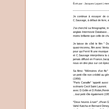
Écrit par : Jacques Layani | me
Je continue à essayer de c
C.Sauvage, à défaut de livre, 
J'ai cherché sa fimographie, tro
anglais Intermovie Database...
moins brillante que celle de ch
Je laisse de côté le film " D
quasi-inconnu, film avec Ventur
pour qui Ferré fit une musique 
et C.Sauvage interprètera la c
jamais diffusé en France.Jacq
nous en dire plus sur cet épisod
Sa filmo: "Mémoires d'un fli
un petit rôle non crédité au gé
(1956)
"Paris Canaille" 'appelé aussi
scénario Cecil Saint Laurent.
avec D.Gélin et D.Robin,René
...tout petit rôle également (19
"Deux heures à tuer"..d'Ivan G
Vahé Katcha et Bernard Dimey