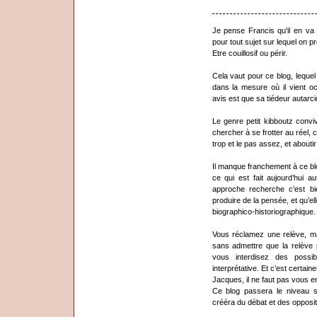
Je pense Francis qu'il en va
pour tout sujet sur lequel on p
Etre couillosif ou périr.
Cela vaut pour ce blog, leque
dans la mesure où il vient 
avis est que sa tiédeur autarci
Le genre petit kibboutz conv
chercher à se frotter au réel, 
trop et le pas assez, et aboutir
Il manque franchement à ce blog
ce qui est fait aujourd’hui 
approche recherche c’est bie
produire de la pensée, et qu’e
biographico-historiographique.
Vous réclamez une relève, mai
sans admettre que la relève pe
vous interdisez des possibi
interprétative. Et c’est certa
Jacques, il ne faut pas vous e
Ce blog passera le niveau su
crééra du débat et des opposi