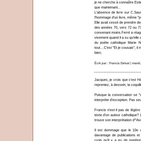
je ne cherche à connaître Est
que maintenant...
L'absence de livre sur C.Sau
l'hommage d'un livre, même "peti
Elle avait cessé de prendre d
des années 70, vers 72 ou 73 s
convenant moins.Ferré a réag
vivement quand il a su qu'elle
du poète catholique Marie N
tout....C'est "Et je cousais", i
bien;
Écrit par : Francis Delval | mar
Jacques, je crois que c'est 
repreniez, à dessein, la coquil
Puisque la conversation se "
interprète d'exception. Pas se
Francis n'est-il pas de légère
texte d'un auteur catholique? 
trouve son interprétation d'"A
Il est dommage que le 10e a
davantage de publications e
crois qu'il y a eu de nombr