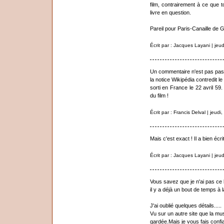
film, contrairement à ce que t
livre en question.
Pareil pour Paris-Canaille de 
Écrit par : Jacques Layani | je
Un commentaire n'est pas pass
la notice Wikipédia contredit le 
sorti en France le 22 avril 59
du film !
Écrit par : Francis Delval | jeu
Mais c'est exact ! Il a bien écrit
Écrit par : Jacques Layani | je
Vous savez que je n'ai pas ce li
il y a déjà un bout de temps à 
J'ai oublié quelques détails.....
Vu sur un autre site que la mu
gardée.Mais je vous fais confi