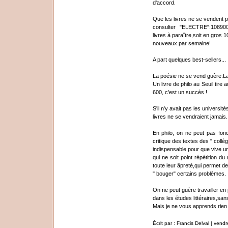
d'accord.
Que les livres ne se vendent pa
consulter "ELECTRE":108900
livres à paraître,soit en gros 1
nouveaux par semaine!
A part quelques best-sellers...
La poésie ne se vend guère.La
Un livre de philo au Seuil tir
600, c'est un succès !
S'il n'y avait pas les universit
livres ne se vendraient jamais.
En philo, on ne peut pas fon
critique des textes des " collè
indispensable pour que vive un
qui ne soit point répétition d
toute leur âpreté,qui permet de
" bouger" certains problèmes.
On ne peut guère travailler en 
dans les études littéraires,sans
Mais je ne vous apprends rien
Écrit par : Francis Delval | ven