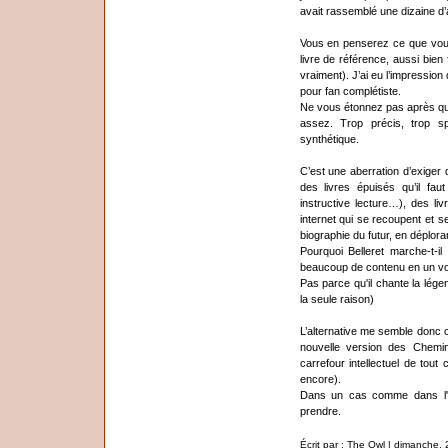
avait rassemblé une dizaine d’a
Vous en penserez ce que vous
livre de référence, aussi bien f
vraiment). J’ai eu l’impressio
pour fan complétiste.
Ne vous étonnez pas après qu
assez. Trop précis, trop sp
synthétique.
C’est une aberration d’exiger 
des livres épuisés qu’il fau
instructive lecture…), des livr
internet qui se recoupent et 
biographie du futur, en déploran
Pourquoi Belleret marche-t-il
beaucoup de contenu en un vo
Pas parce qu'il chante la lég
la seule raison)
L’alternative me semble donc c
nouvelle version des Chemin
carrefour intellectuel de tout
encore).
Dans un cas comme dans l'au
prendre.
Écrit par : The Owl | dimanche