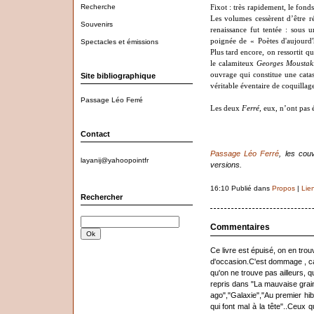
Recherche
Fixot : très rapidement, le fonds
Les volumes cessèrent d’être r
Souvenirs
renaissance fut tentée : sous 
poignée de « Poètes d'aujourd'h
Spectacles et émissions
Plus tard encore, on ressortit q
le calamiteux
Georges Moustak
ouvrage qui constitue une catas
Site bibliographique
véritable éventaire de coquillage
Passage Léo Ferré
Les deux
Ferré
, eux, n’ont pas é
Contact
Passage Léo Ferré
, les cou
layanij@yahoopointfr
versions.
16:10 Publié dans
Propos
|
Lie
Rechercher
Commentaires
Ce livre est épuisé, on en tro
d'occasion.C'est dommage , car
qu'on ne trouve pas ailleurs, qu
repris dans "La mauvaise grain
ago","Galaxie","Au premier hib
qui font mal à la tête"..Ceux 