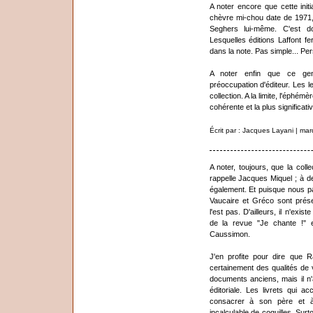
A noter encore que cette init
chèvre mi-chou date de 1971, 
Seghers lui-même. C'est do
Lesquelles éditions Laffont fe
dans la note. Pas simple... Per
A noter enfin que ce gen
préoccupation d'éditeur. Les le
collection. A la limite, l'éphém
cohérente et la plus significativ
Écrit par : Jacques Layani | ma
A noter, toujours, que la coll
rappelle Jacques Miquel ; à de
également. Et puisque nous par
Vaucaire et Gréco sont prése
l'est pas. D'ailleurs, il n'ex
de la revue "Je chante !" 
Caussimon.
J'en profite pour dire que 
certainement des qualités de v
documents anciens, mais il n'
éditoriale. Les livrets qui 
consacrer à son père et à
incalculable de coquilles. Sur