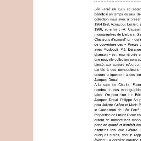
Léo Ferré en 1962 et Georg
bénéficié un temps du seul tit
collection mais avec à prése
1964 Brel, Aznavour, Leclerc 
1966, et enfin J.-R. Causs
monographies de Barbara, Gains
Chansons d’aujourd’hui » qui s
de couverture des « Poètes d
avec Mouloudji, P.J. Bérange
chanson » est renumérotée av
une nouvelle collection consac
bientôt aux auteurs et/ou com
parfois à des compositeurs 
encore uniquement à des int
Jacques Douai.
A la suite de Charles Etien
nombre de ces monographies
talent. On peut citer Luc Bé
Jacques Douai, Philippe Soup
pour Juliette Gréco et Marie-
le Caussimon de Léo Ferré o
l’apparition de Lucien Rioux co
auteur de nombreuses monogr
perte de qualité et d’intérêt 
d’artistes tels que Gérard 
quelques autres, dont le rap
évident. La dernière parution 