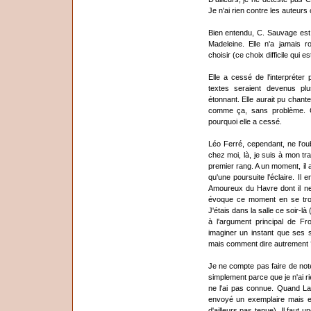
Je n'ai rien contre les auteurs c
Bien entendu, C. Sauvage est 
Madeleine. Elle n'a jamais 
choisir (ce choix difficile qui 
Elle a cessé de l'interpréter
textes seraient devenus plus
étonnant. Elle aurait pu chant
comme ça, sans problème. C'
pourquoi elle a cessé.
Léo Ferré, cependant, ne l'oub
chez moi, là, je suis à mon tra
premier rang. A un moment, il a
qu'une poursuite l'éclaire. Il 
Amoureux du Havre dont il ne
évoque ce moment en se trom
J'étais dans la salle ce soir-
à l'argument principal de Frot
imaginer un instant que ses 
mais comment dire autrement 
Je ne compte pas faire de note
simplement parce que je n'ai ri
ne l'ai pas connue. Quand La
envoyé un exemplaire mais elle
d'ailleurs pas tenue). Il faut u