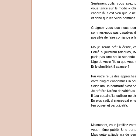
Seulement voilà, vous avez 
vous tancé sur le mode « chut
encore là, c’est bien que je ne
et donc que les vrais hommes n
Craignez-vous que nous som
sommes-nous pas capables d’a
possible de faire confiance à l
Moi je serais prêt à écrire, 
Ferré aujourd’hui (disques, 
parle pas une seule seconde d
l’âge de votre fille et que vous
Et le shmilblick il avance ?
Par votre refus des approches 
votre blog et condamnez la pen
Selon moi, la neutralité n’est pa
Je préfère l’arène de vérité au 
Il faut copaind’laneuilliser ce bl
En plus radical (nécessairemen
lieu ouvert et participatif).
Maintenant, vous justifiez votr
vous-même publié. Une sorte 
Mais cette attitude n’a de s