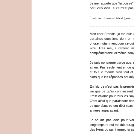
Je me rappelle que "la poisse" 
par Boris Vian...si ce n'est pa
Écrit par : Francis Delval | jeu
Mon cher Francis, je me suis 
certaines questions dont on 
chose, notamment pour ce qui 
livre. Très mal, sûrement, ma
complémentaire ici même, toujou
Je suis consterné parce que, d
à rien. Pas seulement en ce qu
et tout le monde s'en fout et
alors que les réponses ont déj
En fait, ce n'est pas la premi
lire que ce qu'ils connaissent
C'est valable pour tous les su
C'est ainsi que paraissent de
ce que d'autres ont déjà (pas
années auparavant.
Je ne dis pas cela pour vous
longtemps et qui me décourager
des livres ou sur internet, et ça