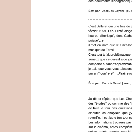
des documents iconographiqu
Écrit par : Jacques Layani | je
C'est Belleret qui une fois de
février 1959, Léo Ferré diri
heures d'horloge", dont Cath
poisse"...et
il met en note que le cinéast
musique de Ferré;
C'est tout à fait problématique,
sérieux que ce qui est à ce jou
comporte autant d'approximati
je sais que vous vous abstien
sur un " confrère".....J'irai revo
Écrit par : Francis Delval | jeu
Je dis et répète que Les Ch
des "études" ou comme des "r
de faire le tour des questio
discuter les analyses que j'
revérifié. Il est juste (en tout
Les informations trouvées par 
sur le cinéma, notes complémen
sujets, traités ensuite, sont 