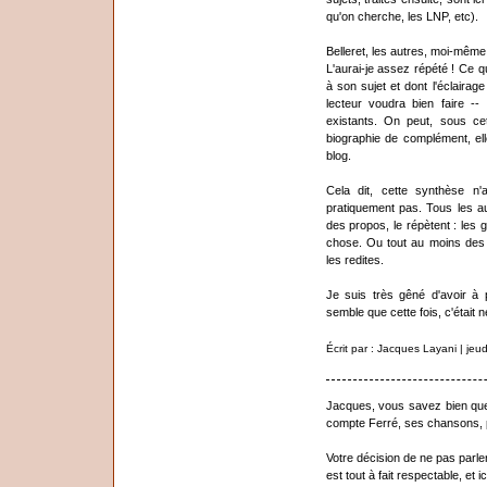
qu'on cherche, les LNP, etc).
Belleret, les autres, moi-mêm
L'aurai-je assez répété ! Ce q
à son sujet et dont l'éclairag
lecteur voudra bien faire --
existants. On peut, sous c
biographie de complément, el
blog.
Cela dit, cette synthèse n
pratiquement pas. Tous les aut
des propos, le répètent : les 
chose. Ou tout au moins des 
les redites.
Je suis très gêné d'avoir à 
semble que cette fois, c'était 
Écrit par : Jacques Layani | je
Jacques, vous savez bien que 
compte Ferré, ses chansons, p
Votre décision de ne pas parle
est tout à fait respectable, et 