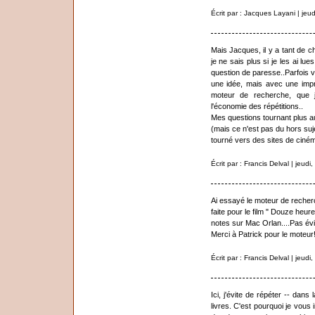
Écrit par : Jacques Layani | je
Mais Jacques, il y a tant de c
je ne sais plus si je les ai lue
question de paresse..Parfois v
une idée, mais avec une impr
moteur de recherche, que j
l'économie des répétitions..
Mes questions tournant plus 
(mais ce n'est pas du hors suje
tourné vers des sites de cinéma
Écrit par : Francis Delval | jeu
Ai essayé le moteur de recher
faite pour le film " Douze heur
notes sur Mac Orlan....Pas év
Merci à Patrick pour le moteur
Écrit par : Francis Delval | jeu
Ici, j'évite de répéter -- dans
livres. C'est pourquoi je vous i