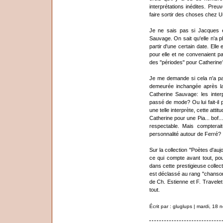
interprétations inédites. Preu
faire sortir des choses chez U
Je ne sais pas si Jacques 
Sauvage. On sait qu'elle n'a 
partir d'une certain date. Elle
pour elle et ne convenaient pas
des "périodes" pour Catherine
Je me demande si cela n'a pa
demeurée inchangée après la
Catherine Sauvage: les interp
passé de mode? Ou lui fait-i
une telle interprète, cette att
Catherine pour une Pia... bof.
respectable. Mais compterai
personnalité autour de Ferré?
Sur la collection "Poètes d'au
ce qui compte avant tout, po
dans cette prestigieuse collecti
est déclassé au rang "chanson"
de Ch. Estienne et F. Travelet.
tout.
Écrit par : gluglups | mardi, 1