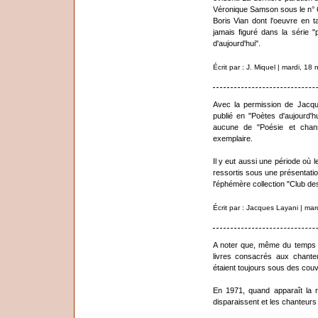
Véronique Samson sous le n° 
Boris Vian dont l'oeuvre en 
jamais figuré dans la série 
d'aujourd'hui".
Écrit par : J. Miquel | mardi, 1
Avec la permission de Jacque
publié en "Poètes d'aujourd'
aucune de "Poésie et chanso
exemplaire.
Il y eut aussi une période où 
ressortis sous une présentat
l'éphémère collection "Club de
Écrit par : Jacques Layani | ma
A noter que, même du temps d
livres consacrés aux chanteu
étaient toujours sous des couv
En 1971, quand apparaît la 
disparaissent et les chanteurs 