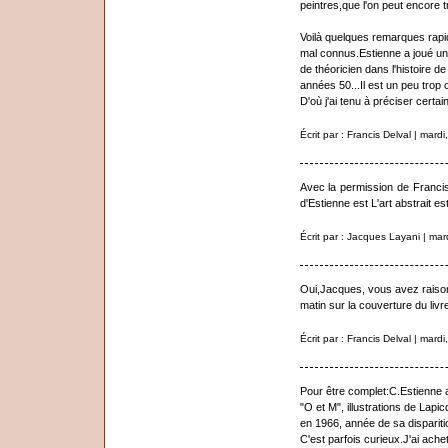
peintres,que l'on peut encore tr
Voilà quelques remarques rap
mal connus.Estienne a joué un r
de théoricien dans l'histoire d
années 50...Il est un peu trop o
D'où j'ai tenu à préciser cert
Écrit par : Francis Delval | mar
Avec la permission de Francis D
d'Estienne est L'art abstrait e
Écrit par : Jacques Layani | ma
Oui,Jacques, vous avez raison.
matin sur la couverture du livre
Écrit par : Francis Delval | mar
Pour être complet:C.Estienne 
"O et M", illustrations de Lapic
en 1966, année de sa dispariti
C'est parfois curieux.J'ai ache