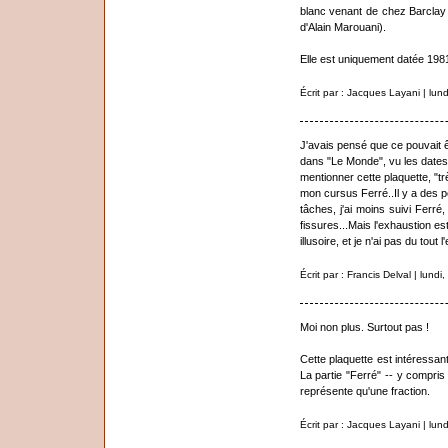
blanc venant de chez Barclay
d'Alain Marouani).
Elle est uniquement datée 1981
Écrit par : Jacques Layani | lu
J'avais pensé que ce pouvait êt
dans "Le Monde", vu les dates. 
mentionner cette plaquette, "tr
mon cursus Ferré..Il y a des 
tâches, j'ai moins suivi Ferré, 
fissures...Mais l'exhaustion es
illusoire, et je n'ai pas du tout 
Écrit par : Francis Delval | lun
Moi non plus. Surtout pas !
Cette plaquette est intéressant
La partie "Ferré" -- y compris 
représente qu'une fraction.
Écrit par : Jacques Layani | lu