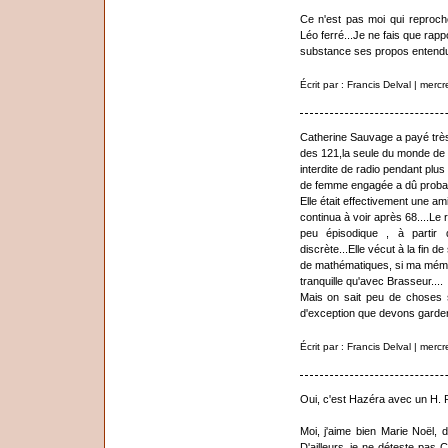
Ce n'est pas moi qui reproch
Léo ferré...Je ne fais que rapp
substance ses propos entendus 
Écrit par : Francis Delval | mer
Catherine Sauvage a payé très
des 121,la seule du monde de l
interdite de radio pendant plus
de femme engagée a dû probab
Elle était effectivement une am
continua à voir après 68....Le 
peu épisodique , à partir 
discrète...Elle vécut à la fin 
de mathématiques, si ma mémo
tranquille qu'avec Brasseur....
Mais on sait peu de choses 
d'exception que devons garder
Écrit par : Francis Delval | mer
Oui, c'est Hazéra avec un H. 
Moi, j'aime bien Marie Noël,
D'ailleurs, je ne déteste pas 