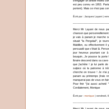
d'engager un artiste moins conn
est peu connu en 1953. Paris-
portent). Mais ce n'est pas cer
Écrit par : Jacques Layani | ve
Merci Mr Layani de nous par
chanson que personnellement j
je vais à panam je marche su
situait "la Pergolaé", je to
Mabillon, ou effectivement il 
persuadé que c'était là. Perso
jour heureux pourtant car à 
bouquin...Je pousse la porte 
lbraire descend dans sa cave 
que j'achète ! je lui parle 
sulpice où la patronne à tr
cherche on trouve ! Je n'ai 
panam au printemps j'irais re
manquerai pas de vous en faire
Pour finir "j'ai aussi achet
Cordialement, Monique
Écrit par :
monique
| vendredi, 
Merci Mr Layani de nous par