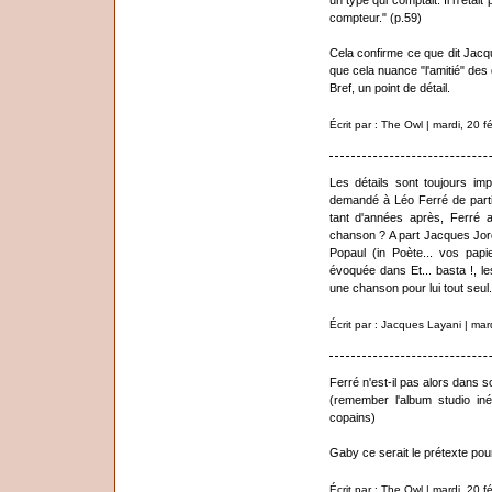
un type qui comptait. Il n'était
compteur." (p.59)
Cela confirme ce que dit Jacq
que cela nuance "l'amitié" de
Bref, un point de détail.
Écrit par : The Owl | mardi, 20 f
Les détails sont toujours i
demandé à Léo Ferré de parti
tant d'années après, Ferré a
chanson ? A part Jacques Jor
Popaul (in Poète... vos pap
évoquée dans Et... basta !, l
une chanson pour lui tout seul
Écrit par : Jacques Layani | mar
Ferré n'est-il pas alors dans 
(remember l'album studio iné
copains)
Gaby ce serait le prétexte pou
Écrit par : The Owl | mardi, 20 f