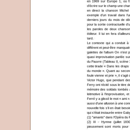
en 1969 sur Europe 1, où l’
d’écrire sur le champ une chans
en direct la chanson Michel 
exemple d’un travail dans l’
derniers jours du mois de dé
pour la sortie contractuelle d’
les paroles de deux chansons
éditeur. Il lui en fera d’ail
tard.
Le contexte qui a conduit à
différent et peut-être manquait-
galettes de l’album On n’est 
quasi improvisation parlée s
du Pauvre (Tableau II, scène 
cette tirade « Dans les draps 
du monde ». Quant au second 
foule vienne et prie », il s’a
Victor Hugo, que pendant des
Ferry ont récité sous le titre
mémoire des soldats tombés 
leitmotive à l’improvisation,
Ferré y a glissé le mot « ami ».
aussi d’une allusion à une con
nouvelle fois s’il en était beso
qui s’était instaurée entre Gaby
(1) "amants" dans l'Opéra du 
(2) III - Hymne (juillet 18
pieusement sont morts pour la