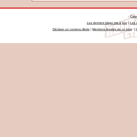
Crée
Les derniers blogs mis à jour
|
Les 
Déclarer un contenu illicite
|
Mentions légales de ce blog
|