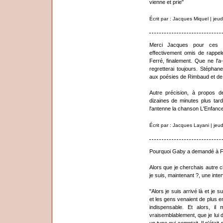
vienne et prie"
Écrit par : Jacques Miquel | je
Merci Jacques pour ces ap
effectivement omis de rappel
Ferré, finalement. Que ne l'a-
regretterai toujours. Stépha
aux poésies de Rimbaud et de 
Autre précision, à propos d
dizaines de minutes plus tar
l'antenne la chanson L'Enfance
Écrit par : Jacques Layani | je
Pourquoi Gaby a demandé à Fe
Alors que je cherchais autre 
je suis, maintenant ?, une inte
"Alors je suis arrivé là et je
et les gens venaient de plus en 
indispensable. Et alors, il 
vraisemblablement, que je lui d