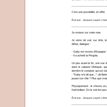
C'est une possibilité, en effet.
Écrit par : Jacques Layani | mar
Je reviens sur cette note.
Je viens de voir, sur Arte, 
début, dialogue :
- Gaby est revenu d'Espagne 
- Il a acheté la Pergola.
Un peu avant la fin, une vue d
dans le cabaret l'Arlequin, q
derrière le comptoir, qui est 
: "Gaby m'a dit que...", dit Bel
jouant son rôle ? Plus que vra
Physiquement : le cheveu un pe
l'oeil brillant. On le voit for
Écrit par : Jacques Layani | d