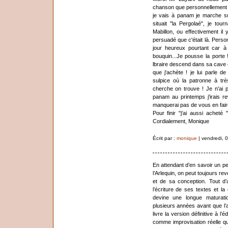
chanson que personnellement j
je vais à panam je marche su
situait "la Pergolaé", je to
Mabillon, ou effectivement il 
persuadé que c'était là. Perso
jour heureux pourtant car à 
bouquin...Je pousse la porte 
lbraire descend dans sa cave 
que j'achète ! je lui parle 
sulpice où la patronne à tr
cherche on trouve ! Je n'ai 
panam au printemps j'irais re
manquerai pas de vous en faire
Pour finir "j'ai aussi achet
Cordialement, Monique
Écrit par :
monique
| vendredi, 
En attendant d’en savoir un pe
l’Arlequin, on peut toujours r
et de sa conception. Tout d’
l’écriture de ses textes et l
devine une longue maturatio
plusieurs années avant que l’
livre la version définitive à l
comme improvisation réelle q