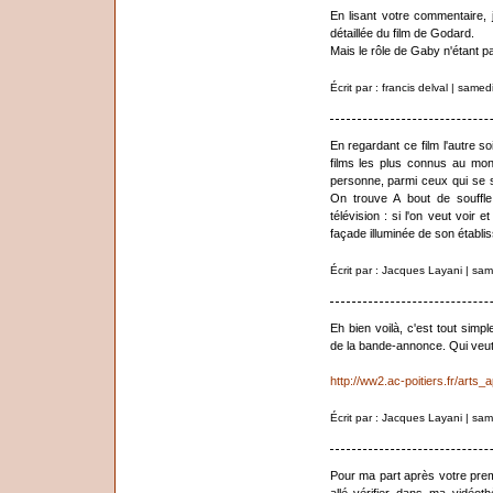
En lisant votre commentaire, j'
détaillée du film de Godard.
Mais le rôle de Gaby n'étant pa
Écrit par : francis delval | sam
En regardant ce film l'autre soi
films les plus connus au mon
personne, parmi ceux qui se 
On trouve A bout de souffle
télévision : si l'on veut voir
façade illuminée de son établis
Écrit par : Jacques Layani | s
Eh bien voilà, c'est tout simp
de la bande-annonce. Qui veut v
http://ww2.ac-poitiers.fr/art
Écrit par : Jacques Layani | s
Pour ma part après votre premi