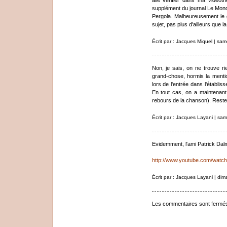
allé vérifier dans ma vidéo
supplément du journal Le Monde
Pergola. Malheureusement le g
sujet, pas plus d'ailleurs que l
Écrit par : Jacques Miquel | s
Non, je sais, on ne trouve rie
grand-chose, hormis la ment
lors de l'entrée dans l'établi
En tout cas, on a maintenant 
rebours de la chanson). Reste
Écrit par : Jacques Layani | s
Evidemment, l'ami Patrick Dal
http://www.youtube.com/wat
Écrit par : Jacques Layani | d
Les commentaires sont fermé