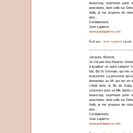
beaucoup, exprimant juste s
anecdotes, dont celle sur Delo
Voilà, je me propose de reto
plus...
Cordialement,
Jean Lapierre
www.jeanlapierre.com
Écrit par :
Jean Lapierre
| jeudi
Jacques, Bonsoir,
Je n'ai pas bcp d'autres choses
à localiser un autre cabaret "
bar, Bd St Germain, qui me s
brasseries. La personne qui se
demandez au Mr qui est en tr
c'était donc le fils de Gaby
souvenirs pour sa fille. Après 
beaucoup, exprimant juste s
anecdotes, dont celle sur Delo
Voilà, je me propose de reto
plus...
Cordialement,
Jean Lapierre
www.jeanlapierre.com