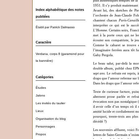
plus authentiques temples de la
1951. Il s’y produit maintenant
Index alphabétique des notes
Avant lui, des sketches de Pi
l’orchestre de Jean-Claude Foh
publiées
chantent chacun
Paris-Canaill
interpréter ce qui est le su
Établi par Patrick Dalmasso
L’Homme
. Certains soirs, Franc
met à la porte ceux qui ne les
écouter son compatriote, le j
Caractère
Comme le cabaret se trouve 
l’imaginaire ferréen aura tôt 
Verdana, corps 8 (garamond pour
Gaby Pergola.
la bannière)
Le beau salut, par-delà la mor
double album, publié chez E
sept ans
. Le refrain est repris,
Catégories
draps que l’amour referme sur l
Dans les draps que l’amour refe
Études
Texte de curieuse facture, puis
Jalons
alternent prose parlée et refr
évocation non pas nostalgique (
Les invités du taulier
il avoir celle d’un temps où il
Lieux
amitié lucide et cordialement m
pourquoi, trente-trois ans plu
Organisation du blog
décédé ?)
Personnages
Les souvenirs affluent, voici 
Propos
lettres de Saint-Germain n’existen