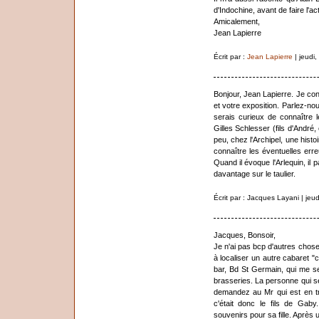
d'Indochine, avant de faire l'act
Amicalement,
Jean Lapierre
Écrit par :
Jean Lapierre
| jeudi
Bonjour, Jean Lapierre. Je conna
et votre exposition. Parlez-no
serais curieux de connaître
Gilles Schlesser (fils d'André, 
peu, chez l'Archipel, une hist
connaître les éventuelles er
Quand il évoque l'Arlequin, il
davantage sur le taulier.
Écrit par : Jacques Layani | je
Jacques, Bonsoir,
Je n'ai pas bcp d'autres choses
à localiser un autre cabaret "
bar, Bd St Germain, qui me s
brasseries. La personne qui se
demandez au Mr qui est en tr
c'était donc le fils de Gaby
souvenirs pour sa fille. Après 