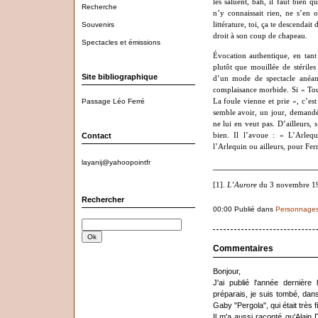
les saluent, bah, il faut bien q
Recherche
n’y connaissait rien, ne s’en 
Souvenirs
littérature, toi, ça te descendait
droit à son coup de chapeau.
Spectacles et émissions
Évocation authentique, en tant 
plutôt que mouillée de stériles
Site bibliographique
d’un mode de spectacle anéan
complaisance morbide. Si « Tou
La foule vienne et prie », c’est
Passage Léo Ferré
semble avoir, un jour, demandé 
ne lui en veut pas. D’ailleurs, s
bien. Il l’avoue : « L’Arle
Contact
l’Arlequin ou ailleurs, pour Fer
layanij@yahoopointfr
________________________
[1].
L’Aurore
du 3 novembre 1
Rechercher
00:00 Publié dans
Personnage
Commentaires
Bonjour,
J'ai publié l'année dernièr
préparais, je suis tombé, dan
Gaby "Pergola", qui était très 
Il m'a aussi raconté qu'Alain De