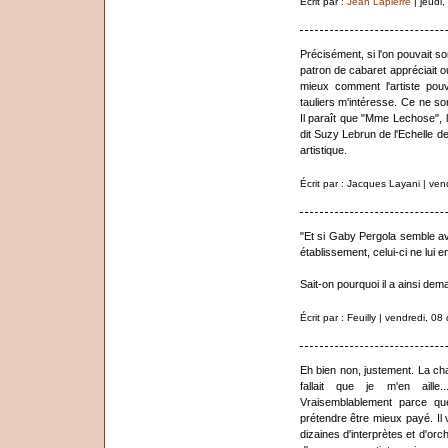
Écrit par :
Jean Lapierre
| jeudi
Précisément, si l'on pouvait s
patron de cabaret appréciait 
mieux comment l'artiste pou
tauliers m'intéresse. Ce ne 
Il paraît que "Mme Lechose", l
dit Suzy Lebrun de l'Echelle de 
artistique.
Écrit par : Jacques Layani | ve
"Et si Gaby Pergola semble av
établissement, celui-ci ne lui e
Sait-on pourquoi il a ainsi dem
Écrit par : Feuilly | vendredi, 
Eh bien non, justement. La chan
fallait que je m'en aille.
Vraisemblablement parce que 
prétendre être mieux payé. Il 
dizaines d'interprètes et d'orc