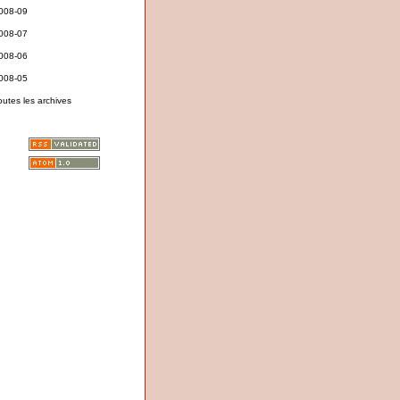
008-09
008-07
008-06
008-05
outes les archives