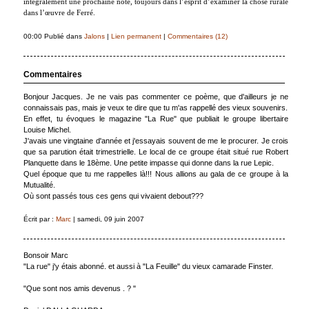
intégralement une prochaine note, toujours dans l’esprit d’examiner la chose rurale
dans l’œuvre de Ferré.
00:00 Publié dans
Jalons
|
Lien permanent
|
Commentaires (12)
Commentaires
Bonjour Jacques. Je ne vais pas commenter ce poème, que d'ailleurs je ne
connaissais pas, mais je veux te dire que tu m'as rappellé des vieux souvenirs.
En effet, tu évoques le magazine "La Rue" que publiait le groupe libertaire
Louise Michel.
J'avais une vingtaine d'année et j'essayais souvent de me le procurer. Je crois
que sa parution était trimestrielle. Le local de ce groupe était situé rue Robert
Planquette dans le 18ème. Une petite impasse qui donne dans la rue Lepic.
Quel époque que tu me rappelles là!!! Nous allions au gala de ce groupe à la
Mutualité.
Où sont passés tous ces gens qui vivaient debout???
Écrit par :
Marc
| samedi, 09 juin 2007
Bonsoir Marc
"La rue" j'y étais abonné. et aussi à "La Feuille" du vieux camarade Finster.
"Que sont nos amis devenus . ? "