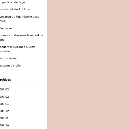
u public et de l’âge
ans la nuit de Bobigny
vocation ou Une histoire avec
es si
nformation
’homosexualité sous le regard de
erré
endant la Seconde Guerre
ondiale
econstitution
uestion d’oreille
rchives
009-03
009-02
009-01
008-12
008-11
008-10