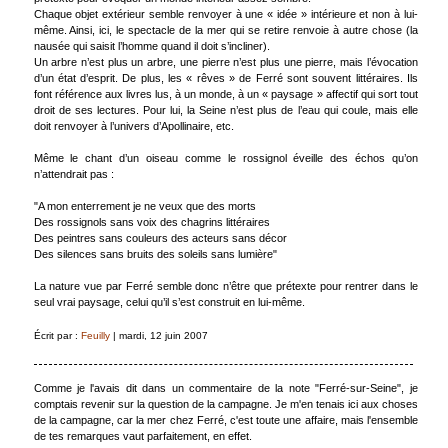
Chaque objet extérieur semble renvoyer à une « idée » intérieure et non à lui-
même. Ainsi, ici, le spectacle de la mer qui se retire renvoie à autre chose (la
nausée qui saisit l’homme quand il doit s’incliner).
Un arbre n’est plus un arbre, une pierre n’est plus une pierre, mais l’évocation
d’un état d’esprit. De plus, les « rêves » de Ferré sont souvent littéraires. Ils
font référence aux livres lus, à un monde, à un « paysage » affectif qui sort tout
droit de ses lectures. Pour lui, la Seine n’est plus de l’eau qui coule, mais elle
doit renvoyer à l’univers d’Apollinaire, etc.
Même le chant d’un oiseau comme le rossignol éveille des échos qu’on
n’attendrait pas :
"A mon enterrement je ne veux que des morts
Des rossignols sans voix des chagrins littéraires
Des peintres sans couleurs des acteurs sans décor
Des silences sans bruits des soleils sans lumière"
La nature vue par Ferré semble donc n’être que prétexte pour rentrer dans le
seul vrai paysage, celui qu’il s’est construit en lui-même.
Écrit par :
Feuilly
| mardi, 12 juin 2007
Comme je l'avais dit dans un commentaire de la note "Ferré-sur-Seine", je
comptais revenir sur la question de la campagne. Je m'en tenais ici aux choses
de la campagne, car la mer chez Ferré, c'est toute une affaire, mais l'ensemble
de tes remarques vaut parfaitement, en effet.