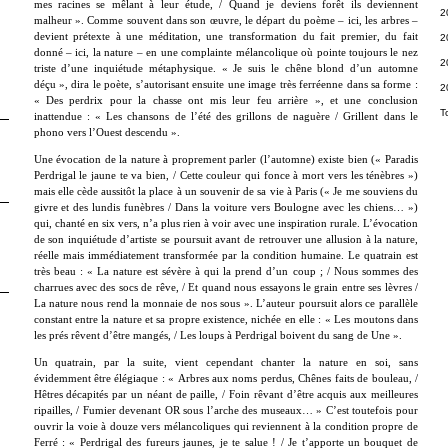
mes racines se mêlant à leur étude, / Quand je deviens forêt ils deviennent
2
malheur ». Comme souvent dans son œuvre, le départ du poème – ici, les arbres –
devient prétexte à une méditation, une transformation du fait premier, du fait
2
donné – ici, la nature – en une complainte mélancolique où pointe toujours le nez
2
triste d’une inquiétude métaphysique. « Je suis le chêne blond d’un automne
déçu », dira le poète, s’autorisant ensuite une image très ferréenne dans sa forme :
2
« Des perdrix pour la chasse ont mis leur feu arrière », et une conclusion
T
inattendue : « Les chansons de l’été des grillons de naguère / Grillent dans le
phono vers l’Ouest descendu ».
Une évocation de la nature à proprement parler (l’automne) existe bien (« Paradis
Perdrigal le jaune te va bien, / Cette couleur qui fonce à mort vers les ténèbres »)
mais elle cède aussitôt la place à un souvenir de sa vie à Paris (« Je me souviens du
givre et des lundis funèbres / Dans la voiture vers Boulogne avec les chiens… »)
qui, chanté en six vers, n’a plus rien à voir avec une inspiration rurale. L’évocation
de son inquiétude d’artiste se poursuit avant de retrouver une allusion à la nature,
réelle mais immédiatement transformée par la condition humaine. Le quatrain est
très beau : « La nature est sévère à qui la prend d’un coup ; / Nous sommes des
charrues avec des socs de rêve, / Et quand nous essayons le grain entre ses lèvres /
La nature nous rend la monnaie de nos sous ». L’auteur poursuit alors ce parallèle
constant entre la nature et sa propre existence, nichée en elle : « Les moutons dans
les prés rêvent d’être mangés, / Les loups à Perdrigal boivent du sang de Une ».
Un quatrain, par la suite, vient cependant chanter la nature en soi, sans
évidemment être élégiaque : « Arbres aux noms perdus, Chênes faits de bouleau, /
Hêtres décapités par un néant de paille, / Foin rêvant d’être acquis aux meilleures
ripailles, / Fumier devenant OR sous l’arche des museaux… » C’est toutefois pour
ouvrir la voie à douze vers mélancoliques qui reviennent à la condition propre de
Ferré : « Perdrigal des fureurs jaunes, je te salue ! / Je t’apporte un bouquet de