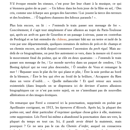
S’il évoque ensuite les oiseaux, c’est pour lier leur chant à la musique, ce qui
n’étonnera guère de sa part : « Un hibou dans les bois joue de la flûte en sol, / Des
cris, comme une écharpe aux gorges des fauvettes / Lui jouent la tierce des terreurs
et des boulettes… / Ô lugubres chansons des hiboux parasols ! ».
Plus loin encore, on lit : « J’entends le train passer son message de fer ».
Concrètement, il s’agit tout simplement d’une allusion au trajet du Paris-Toulouse
qui, après un arrêt en gare de Gourdon et un passage à niveau, passe en contrebas
de Perdrigal et se fait entendre du
château
, pourtant bâti sur un tertre et isolé de la
voie par une départementale, quelques centaines de mètres de prés et de champs et
un chemin encore, au-delà duquel commence l’ascension du
pech rigal
. Mais au-
delà de ce biographisme, on peut lire autrement ce vers, dans la mesure où il ouvre
le mouvement final du poème, qui se clôt en deux quatrains : « J’entends le train
passer son message de fer, / Le monde survécu dans un paquet de cendres, / Un
Boeing éployé qui ne veut plus descendre, / Ô renaître de Vous et remanger la
mer ! / Repasser sous le plat du fer qui plane et plie, / Être la soie perdue au bord
de la blessure, / Être le feu qui rêve au froid de la brûlure, / Accaparer du Rien
dans un verre d’oubli… ». Quelle mélancolie ! Et quel retour aux soucis
existentiels (dans lesquels on se dispensera ici de deviner d’autres allusions
biographiques car ce n’est pas notre sujet), en ne s’interdisant pas de nouvelles
allitérations et des images érotiques.
On remarque que Ferré a conservé ici la ponctuation, supprimée en poésie par
Apollinaire corrigeant, en 1913, les épreuves d’
Alcools
. Après lui, la plupart des
poètes ont, sauf désir particulier d’exprimer quelque chose grâce à elle, maintenu
cette suppression. Léo Ferré lui-même a abandonné la ponctuation dans ses vers, la
plupart du temps en tout cas. Ici, il paraît avoir désiré la maintenir, mais
pourquoi ? Ce ne sera pas le cas du
Chemin d’enfer
, auquel on consacrera