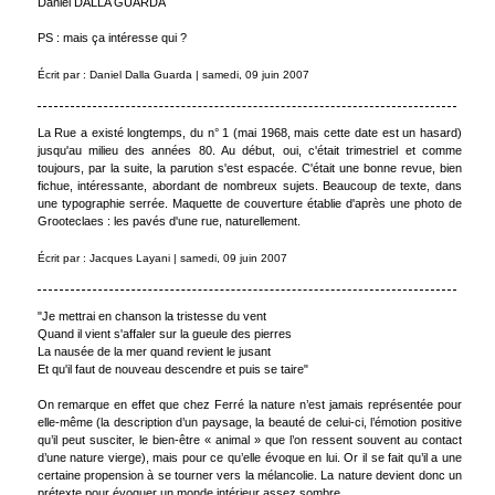
Daniel DALLA GUARDA
PS : mais ça intéresse qui ?
Écrit par : Daniel Dalla Guarda | samedi, 09 juin 2007
La Rue a existé longtemps, du n° 1 (mai 1968, mais cette date est un hasard)
jusqu'au milieu des années 80. Au début, oui, c'était trimestriel et comme
toujours, par la suite, la parution s'est espacée. C'était une bonne revue, bien
fichue, intéressante, abordant de nombreux sujets. Beaucoup de texte, dans
une typographie serrée. Maquette de couverture établie d'après une photo de
Grooteclaes : les pavés d'une rue, naturellement.
Écrit par : Jacques Layani | samedi, 09 juin 2007
"Je mettrai en chanson la tristesse du vent
Quand il vient s'affaler sur la gueule des pierres
La nausée de la mer quand revient le jusant
Et qu'il faut de nouveau descendre et puis se taire"
On remarque en effet que chez Ferré la nature n’est jamais représentée pour
elle-même (la description d’un paysage, la beauté de celui-ci, l’émotion positive
qu’il peut susciter, le bien-être « animal » que l’on ressent souvent au contact
d’une nature vierge), mais pour ce qu’elle évoque en lui. Or il se fait qu’il a une
certaine propension à se tourner vers la mélancolie. La nature devient donc un
prétexte pour évoquer un monde intérieur assez sombre.