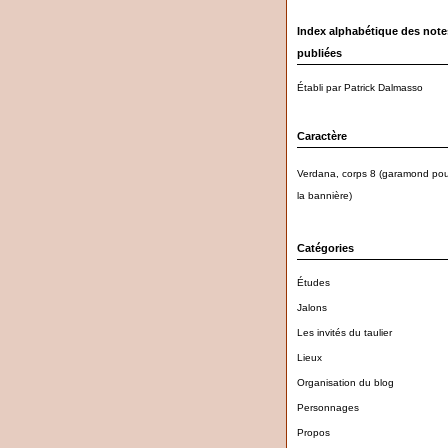
Index alphabétique des note
publiées
Établi par Patrick Dalmasso
Caractère
Verdana, corps 8 (garamond pou
la bannière)
Catégories
Études
Jalons
Les invités du taulier
Lieux
Organisation du blog
Personnages
Propos