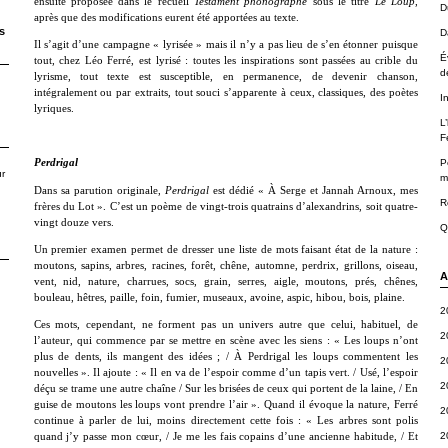
ensuite proposée dans le recueil
Testament phonographe
sous le titre
Le Loup
,
D
après que des modifications eurent été apportées au texte.
s
D
Il s’agit d’une campagne « lyrisée » mais il n’y a pas lieu de s’en étonner puisque
É
tout, chez Léo Ferré, est lyrisé : toutes les inspirations sont passées au crible du
d
lyrisme, tout texte est susceptible, en permanence, de devenir chanson,
intégralement ou par extraits, tout souci s’apparente à ceux, classiques, des poètes
I
lyriques.
L
F
P
Perdrigal
r
m
Dans sa parution originale,
Perdrigal
est dédié « À Serge et Jannah Arnoux, mes
R
frères du Lot ». C’est un poème de vingt-trois quatrains d’alexandrins, soit quatre-
vingt douze vers.
Q
Un premier examen permet de dresser une liste de mots faisant état de la nature :
moutons, sapins, arbres, racines, forêt, chêne, automne, perdrix, grillons, oiseau,
A
vent, nid, nature, charrues, socs, grain, serres, aigle, moutons, prés, chênes,
bouleau, hêtres, paille, foin, fumier, museaux, avoine, aspic, hibou, bois, plaine.
2
Ces mots, cependant, ne forment pas un univers autre que celui, habituel, de
2
l’auteur, qui commence par se mettre en scène avec les siens : « Les loups n’ont
plus de dents, ils mangent des idées ; / À Perdrigal les loups commentent les
2
nouvelles ». Il ajoute : « Il en va de l’espoir comme d’un tapis vert. / Usé, l’espoir
2
déçu se trame une autre chaîne / Sur les brisées de ceux qui portent de la laine, / En
guise de moutons les loups vont prendre l’air ». Quand il évoque la nature, Ferré
2
continue à parler de lui, moins directement cette fois : « Les arbres sont polis
2
quand j’y passe mon cœur, / Je me les fais copains d’une ancienne habitude, / Et