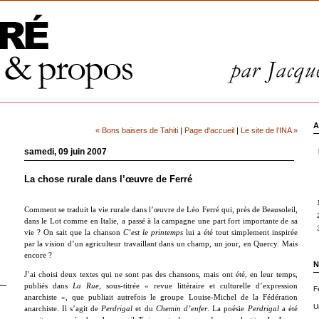
A
« Bons baisers de Tahiti
|
Page d'accueil
|
Le site de l’INA »
samedi, 09 juin 2007
La chose rurale dans l’œuvre de Ferré
Comment se traduit la vie rurale dans l’œuvre de Léo Ferré qui, près de Beausoleil,
dans le Lot comme en Italie, a passé à la campagne une part fort importante de sa
vie ? On sait que la chanson
C’est le printemps
lui a été tout simplement inspirée
par la vision d’un agriculteur travaillant dans un champ, un jour, en Quercy. Mais
encore ?
N
J’ai choisi deux textes qui ne sont pas des chansons, mais ont été, en leur temps,
publiés dans
La Rue
, sous-titrée « revue littéraire et culturelle d’expression
F
anarchiste », que publiait autrefois le groupe Louise-Michel de la Fédération
U
anarchiste. Il s’agit de
Perdrigal
et du
Chemin d’enfer
. La poésie
Perdrigal
a été