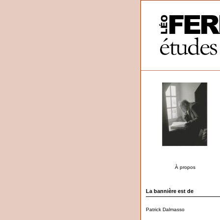
À propos
La bannière est de
Patrick Dalmasso