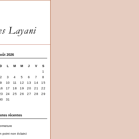
oût 2026
D
L
M
M
J
V
S
1
2
3
4
5
6
7
8
9
10
11
12
13
14
15
16
17
18
19
20
21
22
23
24
25
26
27
28
29
30
31
otes récentes
ermeture
n point non éclairci