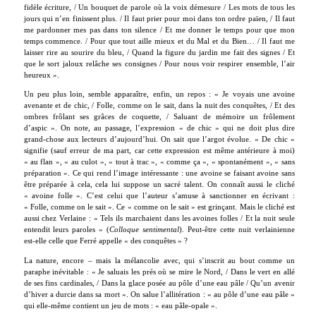
fidèle écriture, / Un bouquet de parole où la voix démesure / Les mots de tous les
jours qui n’en finissent plus. / Il faut prier pour moi dans ton ordre païen, / Il faut
me pardonner mes pas dans ton silence / Et me donner le temps pour que mon
temps commence. / Pour que tout aille mieux et du Mal et du Bien… / Il faut me
laisser rire au sourire du bleu, / Quand la figure du jardin me fait des signes / Et
que le sort jaloux relâche ses consignes / Pour nous voir respirer ensemble, l’air
heureux ».
Un peu plus loin, semble apparaître, enfin, un repos : « Je voyais une avoine
avenante et de chic, / Folle, comme on le sait, dans la nuit des conquêtes, / Et des
ombres frôlant ses grâces de coquette, / Saluant de mémoire un frôlement
d’aspic ». On note, au passage, l’expression « de chic » qui ne doit plus dire
grand-chose aux lecteurs d’aujourd’hui. On sait que l’argot évolue. « De chic »
signifie (sauf erreur de ma part, car cette expression est même antérieure à moi)
« au flan », « au culot », « tout à trac », « comme ça », « spontanément », « sans
préparation ». Ce qui rend l’image intéressante : une avoine se faisant avoine sans
être préparée à cela, cela lui suppose un sacré talent. On connaît aussi le cliché
« avoine folle ». C’est celui que l’auteur s’amuse à sanctionner en écrivant :
« Folle, comme on le sait ». Ce « comme on le sait » est grinçant. Mais le cliché est
aussi chez Verlaine : « Tels ils marchaient dans les avoines folles / Et la nuit seule
entendit leurs paroles » (
Colloque sentimental
). Peut-être cette nuit verlainienne
est-elle celle que Ferré appelle « des conquêtes » ?
La nature, encore – mais la mélancolie avec, qui s’inscrit au bout comme un
paraphe inévitable : « Je saluais les prés où se mire le Nord, / Dans le vert en allé
de ses fins cardinales, / Dans la glace posée au pôle d’une eau pâle / Qu’un avenir
d’hiver a durcie dans sa mort ». On salue l’allitération : « au pôle d’une eau pâle »
qui elle-même contient un jeu de mots : « eau pâle-opale ».