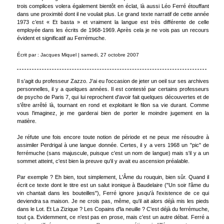
trois complices volera également bientôt en éclat, là aussi Léo Ferré étouffant
dans une proximité dont il ne voulait plus. Le grand texte narratif de cette année
1973 c’est « Et basta » et vraiment la langue est très différente de celle
employée dans les écrits de 1968-1969. Après cela je ne vois pas un recours
évident et significatif au Ferrémuche.
Écrit par : Jacques Miquel | samedi, 27 octobre 2007
Il s'agit du professeur Zazzo. J'ai eu l'occasion de jeter un oeil sur ses archives
personnelles, il y a quelques années. Il est contesté par certains professeurs
de psycho de Paris 7, qui lui reprochent d'avoir fait quelques découvertes et de
s'être arrêté là, tournant en rond et exploitant le filon sa vie durant. Comme
vous l'imaginez, je me garderai bien de porter le moindre jugement en la
matière.
Je réfute une fois encore toute notion de période et ne peux me résoudre à
assimiler Perdrigal à une langue donnée. Certes, il y a vers 1968 un "pic" de
ferrémuche (sans majuscule, puisque c'est un nom de langue) mais s'il y a un
sommet atteint, c'est bien la preuve qu'il y avait eu ascension préalable.
Par exemple ? Eh bien, tout simplement, L'Âme du rouquin, bien sûr. Quand il
écrit ce texte dont le titre est un salut ironique à Baudelaire ("Un soir l'âme du
vin chantait dans les bouteilles"), Ferré ignore jusqu'à l'existence de ce qui
deviendra sa maison. Je ne crois pas, même, qu'il ait alors déjà mis les pieds
dans le Lot. Et La Zizique ? Les Copains d'la neuille ? C'est déjà du ferrémuche,
tout ça. Evidemment, ce n'est pas en prose, mais c'est un autre débat. Ferré a