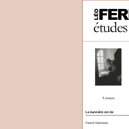
À propos
La bannière est de
Patrick Dalmasso