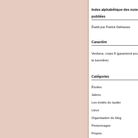
Index alphabétique des note
publiées
Établi par Patrick Dalmasso
Caractère
Verdana, corps 8 (garamond pou
la bannière)
Catégories
Études
Jalons
Les invités du taulier
Lieux
Organisation du blog
Personnages
Propos