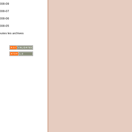
008-09
008-07
008-06
008-05
outes les archives