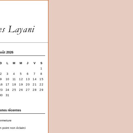
oût 2026
D
L
M
M
J
V
S
1
2
3
4
5
6
7
8
9
10
11
12
13
14
15
16
17
18
19
20
21
22
23
24
25
26
27
28
29
30
31
otes récentes
ermeture
n point non éclairci