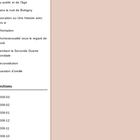
u public et de l’âge
ans la nuit de Bobigny
vocation ou Une histoire avec
es si
nformation
’homosexualité sous le regard de
erré
endant la Seconde Guerre
ondiale
econstitution
uestion d’oreille
rchives
009-03
009-02
009-01
008-12
008-11
008-10