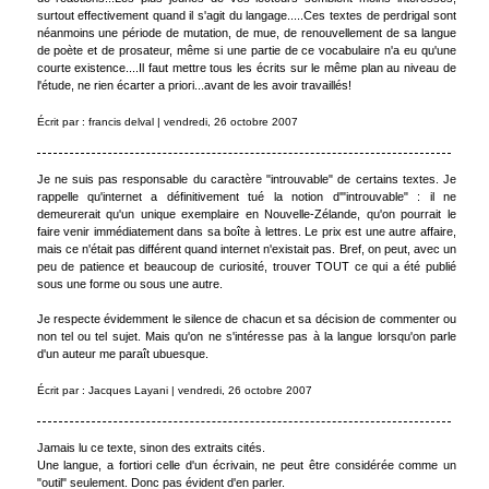
surtout effectivement quand il s'agit du langage.....Ces textes de perdrigal sont
néanmoins une période de mutation, de mue, de renouvellement de sa langue
de poète et de prosateur, même si une partie de ce vocabulaire n'a eu qu'une
courte existence....Il faut mettre tous les écrits sur le même plan au niveau de
l'étude, ne rien écarter a priori...avant de les avoir travaillés!
Écrit par : francis delval | vendredi, 26 octobre 2007
Je ne suis pas responsable du caractère "introuvable" de certains textes. Je
rappelle qu'internet a définitivement tué la notion d'"introuvable" : il ne
demeurerait qu'un unique exemplaire en Nouvelle-Zélande, qu'on pourrait le
faire venir immédiatement dans sa boîte à lettres. Le prix est une autre affaire,
mais ce n'était pas différent quand internet n'existait pas. Bref, on peut, avec un
peu de patience et beaucoup de curiosité, trouver TOUT ce qui a été publié
sous une forme ou sous une autre.
Je respecte évidemment le silence de chacun et sa décision de commenter ou
non tel ou tel sujet. Mais qu'on ne s'intéresse pas à la langue lorsqu'on parle
d'un auteur me paraît ubuesque.
Écrit par : Jacques Layani | vendredi, 26 octobre 2007
Jamais lu ce texte, sinon des extraits cités.
Une langue, a fortiori celle d'un écrivain, ne peut être considérée comme un
"outil" seulement. Donc pas évident d'en parler.