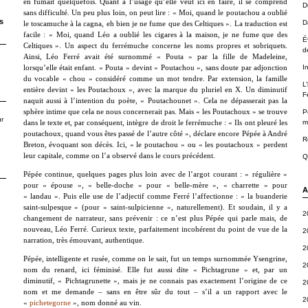
en fumait quelquefois. Quant à l’usage qu’elle veut ici en faire, il se comprend
D
sans difficulté. Un peu plus loin, on peut lire : « Moi, quand le poutachou a oublié
s
D
le toscamuche à la cagna, eh bien je ne fume que des Celtiques ». La traduction est
facile : « Moi, quand Léo a oublié les cigares à la maison, je ne fume que des
É
Celtiques ». Un aspect du ferrémuche concerne les noms propres et sobriquets.
d
Ainsi, Léo Ferré avait été surnommé « Pouta » par la fille de Madeleine,
I
lorsqu’elle était enfant. « Pouta » devint « Poutachou », sans doute par adjonction
du vocable « chou » considéré comme un mot tendre. Par extension, la famille
L
entière devint « les Poutachoux », avec la marque du pluriel en X. Un diminutif
F
naquit aussi à l’intention du poète, « Poutachounet ». Cela ne dépasserait pas la
sphère intime que cela ne nous concernerait pas. Mais « les Poutachoux » se trouve
P
r
m
dans le texte et, par conséquent, intègre de droit le ferrémuche : « Ils ont pleuré les
poutachoux, quand vous êtes passé de l’autre côté », déclare encore Pépée à André
R
Breton, évoquant son décès. Ici, « le poutachou » ou « les poutachoux » perdent
leur capitale, comme on l
’
a observé dans le cours précédent.
Q
Pépée continue, quelques pages plus loin avec de l’argot courant : « régulière »
pour « épouse », « belle-doche » pour « belle-mère », « charrette » pour
A
« landau ». Puis elle use de l’adjectif comme Ferré l’affectionne : « la buanderie
saint-sulpesque » (pour « saint-sulpicienne », naturellement). Et soudain, il y a
2
changement de narrateur, sans prévenir : ce n’est plus Pépée qui parle mais, de
nouveau, Léo Ferré. Curieux texte, parfaitement incohérent du point de vue de la
2
narration, très émouvant, authentique.
2
Pépée, intelligente et rusée, comme on le sait, fut un temps surnommée Ysengrine,
2
nom du renard, ici féminisé. Elle fut aussi dite « Pichtagrune » et, par un
diminutif, « Pichtagrunette », mais je ne connais pas exactement l’origine de ce
2
nom et me demande – sans en être sûr du tout – s’il a un rapport avec le
2
«
pichetegorne
», nom donné au vin.