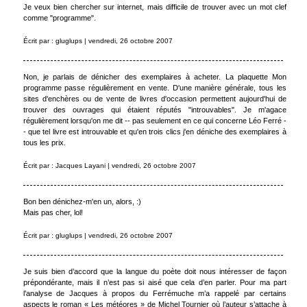
Je veux bien chercher sur internet, mais difficile de trouver avec un mot clef
comme "programme".
Écrit par : gluglups | vendredi, 26 octobre 2007
Non, je parlais de dénicher des exemplaires à acheter. La plaquette Mon
programme passe régulièrement en vente. D'une manière générale, tous les
sites d'enchères ou de vente de livres d'occasion permettent aujourd'hui de
trouver des ouvrages qui étaient réputés "introuvables". Je m'agace
régulièrement lorsqu'on me dit -- pas seulement en ce qui concerne Léo Ferré -
- que tel livre est introuvable et qu'en trois clics j'en déniche des exemplaires à
tous les prix.
Écrit par : Jacques Layani | vendredi, 26 octobre 2007
Bon ben dénichez-m'en un, alors, :)
Mais pas cher, lol!
Écrit par : gluglups | vendredi, 26 octobre 2007
Je suis bien d’accord que la langue du poète doit nous intéresser de façon
prépondérante, mais il n’est pas si aisé que cela d’en parler. Pour ma part
l’analyse de Jacques à propos du Ferrémuche m’a rappelé par certains
aspects le roman « Les météores » de Michel Tournier où l’auteur s’attache à