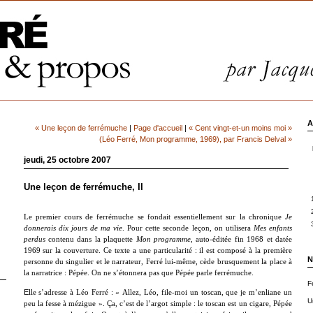
A
« Une leçon de ferrémuche
|
Page d'accueil
|
« Cent vingt-et-un moins moi »
(Léo Ferré, Mon programme, 1969), par Francis Delval »
jeudi, 25 octobre 2007
Une leçon de ferrémuche, II
Le premier cours de ferrémuche se fondait essentiellement sur la chronique
Je
donnerais dix jours de ma vie
. Pour cette seconde leçon, on utilisera
Mes enfants
perdus
contenu dans la plaquette
Mon programme
, auto-éditée fin 1968 et datée
1969 sur la couverture. Ce texte a une particularité : il est composé à la première
N
personne du singulier et le narrateur, Ferré lui-même, cède brusquement la place à
la narratrice : Pépée. On ne s’étonnera pas que Pépée parle ferrémuche.
F
E
lle s’adresse à Léo Ferré : « Allez, Léo, file-moi un toscan, que je m’enliane un
U
peu la fesse à mézigue ». Ça, c’est de l’argot simple : le toscan est un cigare, Pépée