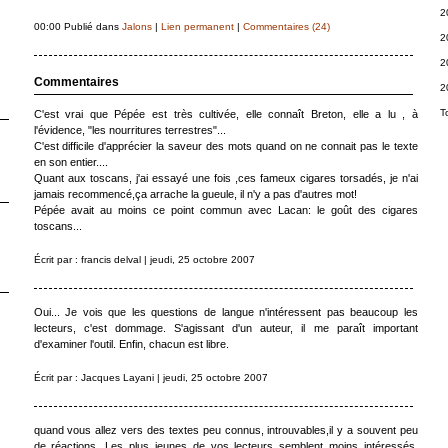
2
00:00 Publié dans
Jalons
|
Lien permanent
|
Commentaires (24)
2
2
Commentaires
2
T
C'est vrai que Pépée est très cultivée, elle connaît Breton, elle a lu , à
l'évidence, "les nourritures terrestres"...
C'est difficile d'apprécier la saveur des mots quand on ne connait pas le texte
en son entier....
Quant aux toscans, j'ai essayé une fois ,ces fameux cigares torsadés, je n'ai
jamais recommencé,ça arrache la gueule, il n'y a pas d'autres mot!
Pépée avait au moins ce point commun avec Lacan: le goût des cigares
toscans...
Écrit par : francis delval | jeudi, 25 octobre 2007
Oui... Je vois que les questions de langue n'intéressent pas beaucoup les
lecteurs, c'est dommage. S'agissant d'un auteur, il me paraît important
d'examiner l'outil. Enfin, chacun est libre.
Écrit par : Jacques Layani | jeudi, 25 octobre 2007
quand vous allez vers des textes peu connus, introuvables,il y a souvent peu
de réactions...Les plus jeunes de vos lecteurs semblent moins intéressés,