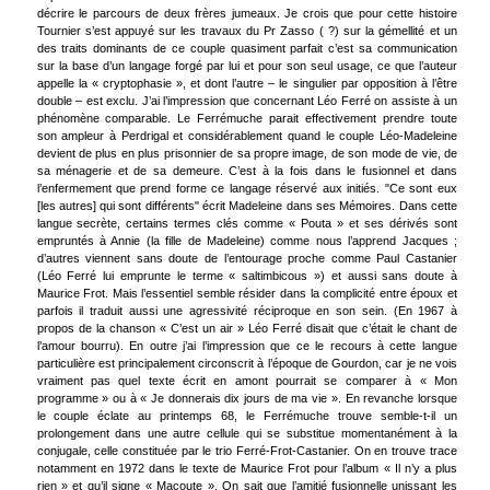
décrire le parcours de deux frères jumeaux. Je crois que pour cette histoire
Tournier s’est appuyé sur les travaux du Pr Zasso ( ?) sur la gémellité et un
des traits dominants de ce couple quasiment parfait c’est sa communication
sur la base d’un langage forgé par lui et pour son seul usage, ce que l’auteur
appelle la « cryptophasie », et dont l’autre – le singulier par opposition à l’être
double – est exclu. J’ai l’impression que concernant Léo Ferré on assiste à un
phénomène comparable. Le Ferrémuche parait effectivement prendre toute
son ampleur à Perdrigal et considérablement quand le couple Léo-Madeleine
devient de plus en plus prisonnier de sa propre image, de son mode de vie, de
sa ménagerie et de sa demeure. C’est à la fois dans le fusionnel et dans
l’enfermement que prend forme ce langage réservé aux initiés. "Ce sont eux
[les autres] qui sont différents" écrit Madeleine dans ses Mémoires. Dans cette
langue secrète, certains termes clés comme « Pouta » et ses dérivés sont
empruntés à Annie (la fille de Madeleine) comme nous l’apprend Jacques ;
d’autres viennent sans doute de l’entourage proche comme Paul Castanier
(Léo Ferré lui emprunte le terme « saltimbicous ») et aussi sans doute à
Maurice Frot. Mais l’essentiel semble résider dans la complicité entre époux et
parfois il traduit aussi une agressivité réciproque en son sein. (En 1967 à
propos de la chanson « C’est un air » Léo Ferré disait que c’était le chant de
l’amour bourru). En outre j’ai l’impression que ce le recours à cette langue
particulière est principalement circonscrit à l’époque de Gourdon, car je ne vois
vraiment pas quel texte écrit en amont pourrait se comparer à « Mon
programme » ou à « Je donnerais dix jours de ma vie ». En revanche lorsque
le couple éclate au printemps 68, le Ferrémuche trouve semble-t-il un
prolongement dans une autre cellule qui se substitue momentanément à la
conjugale, celle constituée par le trio Ferré-Frot-Castanier. On en trouve trace
notamment en 1972 dans le texte de Maurice Frot pour l’album « Il n’y a plus
rien » et qu’il signe « Macoute ». On sait que l’amitié fusionnelle unissant les