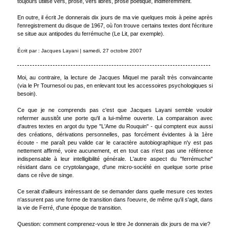
toujours utilisé vers, prose, vers libres, prose poétique, indifféremment.
En outre, il écrit Je donnerais dix jours de ma vie quelques mois à peine après
l'enregistrement du disque de 1967, où l'on trouve certains textes dont l'écriture
se situe aux antipodes du ferrémuche (Le Lit, par exemple).
Écrit par : Jacques Layani | samedi, 27 octobre 2007
Moi, au contraire, la lecture de Jacques Miquel me paraît très convaincante
(via le Pr Tournesol ou pas, en enlevant tout les accessoires psychologiques si
besoin).
Ce que je ne comprends pas c'est que Jacques Layani semble vouloir
refermer aussitôt une porte qu'il a lui-même ouverte. La comparaison avec
d'autres textes en argot du type "L'Ame du Rouquin" - qui comptent eux aussi
des créations, dérivations personnelles, pas forcément évidentes à la 1ère
écoute - me paraît peu valide car le caractère autobiographique n'y est pas
nettement affirmé, voire aucunement, et en tout cas n'est pas une référence
indispensable à leur intelligibilité générale. L'autre aspect du "ferrémuche"
résidant dans ce cryptolangage, d'une micro-société en quelque sorte prise
dans ce rêve de singe.
Ce serait d'ailleurs intéressant de se demander dans quelle mesure ces textes
n'assurent pas une forme de transition dans l'oeuvre, de même qu'il s'agit, dans
la vie de Ferré, d'une époque de transition.
Question: comment comprenez-vous le titre Je donnerais dix jours de ma vie?