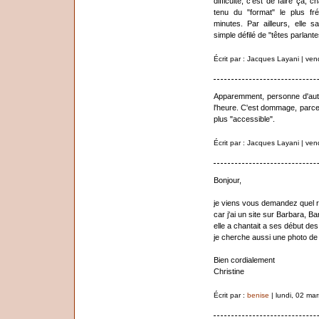
difficulté, c'est de faire ça
tenu du "format" le plus fr
minutes. Par ailleurs, elle sa
simple défilé de "têtes parlante
Écrit par : Jacques Layani | ven
Apparemment, personne d'autr
l'heure. C'est dommage, parce
plus "accessible".
Écrit par : Jacques Layani | ven
Bonjour,
je viens vous demandez quel r
car j'ai un site sur Barbara, B
elle a chantait a ses début de
je cherche aussi une photo de
Bien cordialement
Christine
Écrit par :
benise
| lundi, 02 ma