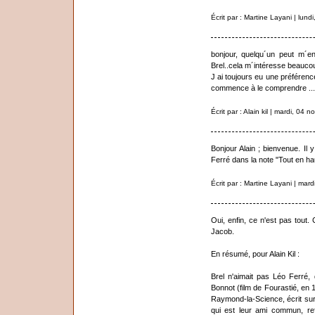
Écrit par : Martine Layani | lun
bonjour, quelqu´un peut m´en 
Brel..cela m´intéresse beaucou
J ai toujours eu une préférenc
commence à le comprendre ....
Écrit par : Alain kil | mardi, 04
Bonjour Alain ; bienvenue. Il
Ferré dans la note "Tout en ha
Écrit par : Martine Layani | ma
Oui, enfin, ce n'est pas tout.
Jacob.
En résumé, pour Alain Kil :
Brel n'aimait pas Léo Ferré,
Bonnot (film de Fourastié, en 
Raymond-la-Science, écrit sur
qui est leur ami commun, re