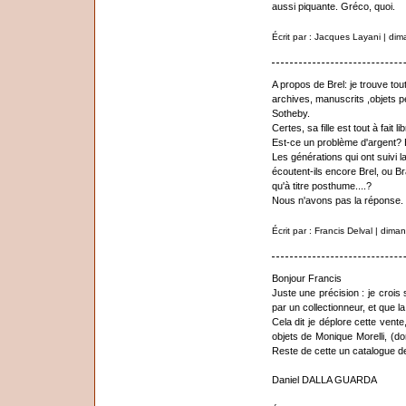
aussi piquante. Gréco, quoi.
Écrit par : Jacques Layani | di
A propos de Brel: je trouve tout
archives, manuscrits ,objets 
Sotheby.
Certes, sa fille est tout à fait lib
Est-ce un problème d'argent? B
Les générations qui ont suivi l
écoutent-ils encore Brel, ou Br
qu'à titre posthume....?
Nous n'avons pas la réponse.
Écrit par : Francis Delval | dim
Bonjour Francis
Juste une précision : je crois 
par un collectionneur, et que la 
Cela dit je déplore cette vente
objets de Monique Morelli, (
Reste de cette un catalogue d
Daniel DALLA GUARDA