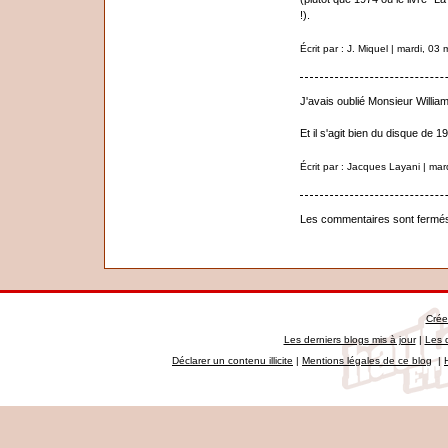
!).
Écrit par : J. Miquel | mardi, 03
J'avais oublié Monsieur William
Et il s'agit bien du disque de 1
Écrit par : Jacques Layani | ma
Les commentaires sont fermé
Crée
Les derniers blogs mis à jour
|
Les 
Déclarer un contenu illicite
|
Mentions légales de ce blog
|