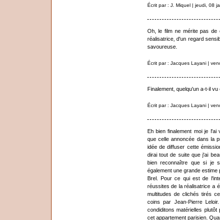
Écrit par : J. Miquel | jeudi, 08 
Oh, le film ne mérite pas de d
réalisatrice, d'un regard sensib
savoureuse.
Écrit par : Jacques Layani | ven
Finalement, quelqu'un a-t-il v
Écrit par : Jacques Layani | ven
Eh bien finalement moi je l'a
que celle annoncée dans la p
idée de diffuser cette émissi
dirai tout de suite que j'ai b
bien reconnaître que si je s
également une grande estime 
Brel. Pour ce qui est de l'i
réussites de la réalisatrice a 
multitudes de clichés tirés c
coins par Jean-Pierre Leloir.
condiditons matérielles plutô
cet appartement parisien. Quant