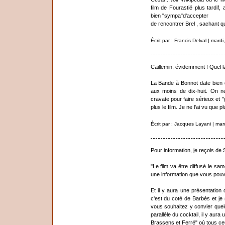
film de Fourastié plus tardif
bien "sympa"d'accepter
de rencontrer Brel , sachant que
Écrit par : Francis Delval | mar
Caillemin, évidemment ! Quel l
La Bande à Bonnot date bien de
aux moins de dix-huit. On n
cravate pour faire sérieux et "g
plus le film. Je ne l'ai vu que 
Écrit par : Jacques Layani | ma
Pour information, je reçois de
"Le film va être diffusé le sa
une information que vous pouv
Et il y aura une présentation 
c'est du coté de Barbès et je 
vous souhaitez y convier quelq
parallèle du cocktail, il y au
Brassens et Ferré" où tous ceu