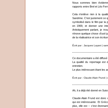
Nous sommes bien évidemmen
rapports entre Brel et Léo Ferré
Cela n'enlève rien à la qual
Sandrine. C'est justement ce qu
symbolisé dans le film par la 
en 1969, et donner une interp
Artistiquement parlant, je tr
rénove quelque chose d'usé jus
de la réalisatrice et son écritur
Écrit par : Jacques Layani | sa
Ce documentaire a été diffusé
La qualité du reportage est 
entretien.
Le plus intéressant étant les a
Écrit par : Claude-Alain Frund 
Ah, il a déjà été donné en Suis
Claude-Alain Frund est donc d
qui est intéressante. Et Gréc
plus, elle est -- c'est étonnan