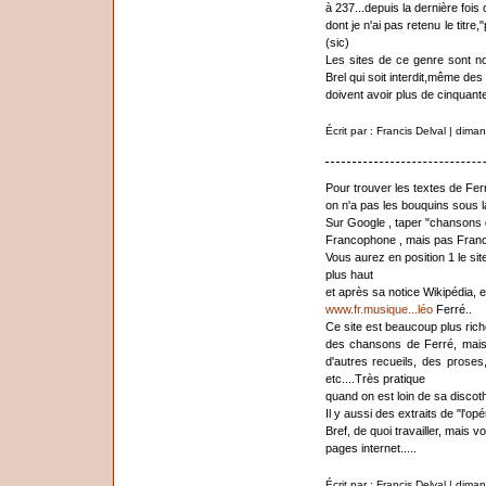
à 237...depuis la dernière fois
dont je n'ai pas retenu le titr
(sic)
Les sites de ce genre sont no
Brel qui soit interdit,même des
doivent avoir plus de cinquante 
Écrit par : Francis Delval | dim
Pour trouver les textes de Fer
on n'a pas les bouquins sous la
Sur Google , taper "chansons
Francophone , mais pas Franc
Vous aurez en position 1 le site
plus haut
et après sa notice Wikipédia, en
www.fr.musique...léo
Ferré..
Ce site est beaucoup plus riche
des chansons de Ferré, mais
d'autres recueils, des prose
etc....Très pratique
quand on est loin de sa discot
Il y aussi des extraits de "l'op
Bref, de quoi travailler, mais 
pages internet.....
Écrit par : Francis Delval | dim