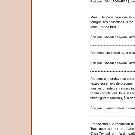
Écrit par : DALLAGUARDA | dim
Mais... Je crois bien que la v
fourgue ses collections. Il me 
avec France Brel.
Écrit par : Jacques Layani | di
Commentaire croisé avec celui
Écrit par : Jacques Layani | di
Par contre,cherchant un texte d
textes essentiels de presque
tous les chanteurs français (e
rendu compte que tous les tex
titres figurent toujours, à la 
Écrit par : Francis Delval | dim
France Brel a la réputation d
Tous ceux qui ont eu affair
Chez Textuel, on m'a dit, parl