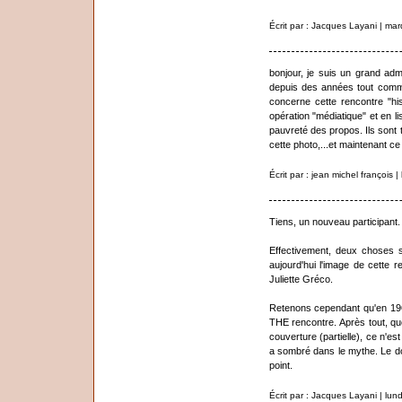
Écrit par : Jacques Layani | ma
bonjour, je suis un grand adm
depuis des années tout comme
concerne cette rencontre "his
opération "médiatique" et en l
pauvreté des propos. Ils sont t
cette photo,...et maintenant ce 
Écrit par : jean michel françois
Tiens, un nouveau participant
Effectivement, deux choses s
aujourd'hui l'image de cette 
Juliette Gréco.
Retenons cependant qu'en 196
THE rencontre. Après tout, q
couverture (partielle), ce n'es
a sombré dans le mythe. Le do
point.
Écrit par : Jacques Layani | lu