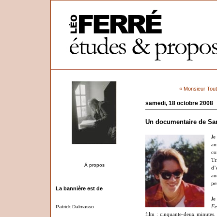
« Monsieur Tou
samedi, 18 octobre 2008
Un documentaire de Sa
Je
an
co
Tr
À propos
d’
au
pe
La bannière est de
Je
Patrick Dalmasso
Fe
film : cinquante-deux minutes. 