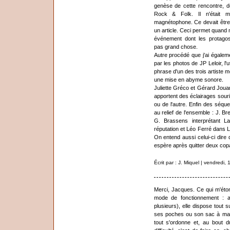
genèse de cette rencontre, dont
Rock & Folk. Il n'était
magnétophone. Ce devait être u
un article. Ceci permet quand 
événement dont les protago
pas grand chose.
Autre procédé que j'ai égale
par les photos de JP Leloir, l'u
phrase d'un des trois artiste m
une mise en abyme sonore.
Juliette Gréco et Gérard Jouan
apportent des éclairages souria
ou de l'autre. Enfin des séqu
au relief de l'ensemble : J. 
G. Brassens interprétant 
réputation et Léo Ferré dans L
On entend aussi celui-ci dire q
espère après quitter deux copai
Écrit par : J. Miquel | vendredi,
Merci, Jacques. Ce qui m'éto
mode de fonctionnement : au
plusieurs), elle dispose tout 
ses poches ou son sac à main
tout s'ordonne et, au bout 