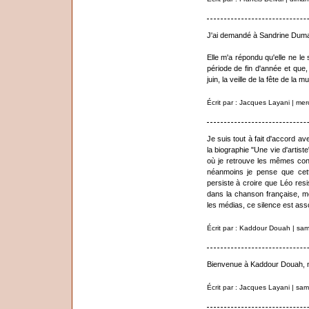
J'ai demandé à Sandrine Duma
Elle m'a répondu qu'elle ne le 
période de fin d'année et que, 
juin, la veille de la fête de la m
Écrit par : Jacques Layani | me
Je suis tout à fait d'accord a
la biographie "Une vie d'artist
où je retrouve les mêmes concl
néanmoins je pense que cette
persiste à croire que Léo res
dans la chanson française, 
les médias, ce silence est ass
Écrit par : Kaddour Douah | sa
Bienvenue à Kaddour Douah, n
Écrit par : Jacques Layani | s