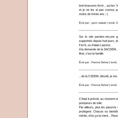
brel brassens ferré... oui les "m
et je ne les ai pas connus pa
moins de trente ans ;-)
Écrit par : yann valade | lundi
Sur le site paroles.net,une
supprimés depuis huit jours, 
Ferré, ou d'alain Leprest.
A la demande de la SACDEM...
Brel, c'est la famille.
Écrit par : Francis Delval | lun
...de la CSDEM..désolé, je me 
Écrit par : Francis Delval | lun
C'était à prévoir, au moment o
pompeurs de toile.
Par ailleurs, plus les pauvre
protègent. Chacun va bientôt é
mérite, d'où ça lui vient... l'h