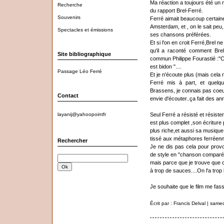
Ma réaction a toujours été un 
Recherche
du rapport Brel-Ferré.
Souvenirs
Ferré aimait beaucoup certai
Amsterdam, et , on le sait peu,
Spectacles et émissions
ses chansons préférées.
Et si l'on en croit Ferré,Brel n
qu'il a raconté comment Brel l
Site bibliographique
commun Philippe Fourastié :"C
est bidon "....
Passage Léo Ferré
Et je n'écoute plus (mais cela 
Ferré mis à part, et quelque
Brassens, je connais pas coeur 
Contact
envie d'écouter..ça fait des an
Seul Ferré a résisté et résister
layanij@yahoopointfr
est plus complet ,son écriture p
plus riche,et aussi sa musique
tissé aux métaphores ferréen
Rechercher
Je ne dis pas cela pour prov
de style en "chanson comparé
mais parce que je trouve que c
à trop de sauces....On l'a trop l
Je souhaite que le film me fas
Écrit par : Francis Delval | sam