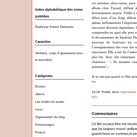
cet entretien ultra-connu, par
album chez Fayard, diffusé à 
Index alphabétique des notes
heureusement surpris. Fidèle à s
publiées
début puis, d’un doigt délicat 
jamais suffisamment l’importanc
Établi par Patrick Dalmasso
rencontre devenue légendaire, l
comprendre en quoi elle peut en
le documentaire de Sandrine Duma
Caractère
morceau de bravoure est con
l’enregistrement des voix des tr
rencontrer. Elle a tiré de l’inte
Verdana, corps 8 (garamond pour
plus fin. Avec des remarques 
la bannière)
chanteurs : « Ils auraient vou
autrement ».
Catégories
Je ne sais pas quand ce film sera
vu.
Études
16:28 Publié dans
Spectacles
Jalons
(41)
Les invités du taulier
Lieux
Commentaires
Organisation du blog
Ce film va peut-être me réconc
Personnages
que j'ai toujours trouvé artific
Propos
grand'chose en commun,et peu