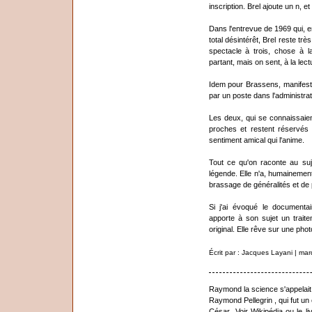
inscription. Brel ajoute un n, e
Dans l'entrevue de 1969 qui, e
total désintérêt, Brel reste t
spectacle à trois, chose à la
partant, mais on sent, à la lectu
Idem pour Brassens, manifeste
par un poste dans l'administra
Les deux, qui se connaissaien
proches et restent réservés 
sentiment amical qui l'anime.
Tout ce qu'on raconte au suj
légende. Elle n'a, humainement
brassage de généralités et de p
Si j'ai évoqué le documenta
apporte à son sujet un traitem
original. Elle rêve sur une phot
Écrit par : Jacques Layani | ma
Raymond la science s'appelait
Raymond Pellegrin , qui fut un
César...Voir Wikipédia ou le 