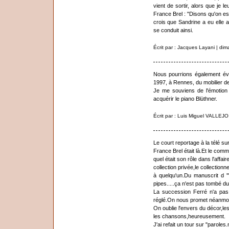
vient de sortir, alors que je l
France Brel : "Disons qu'on es
crois que Sandrine a eu elle a
se conduit ainsi.
Écrit par : Jacques Layani | di
Nous pourrions également évo
1997, à Rennes, du mobilier d
Je me souviens de l'émotion 
acquérir le piano Blüthner.
Écrit par : Luis Miguel VALLEJ
Le court reportage à la télé su
France Brel était là.Et le com
quel était son rôle dans l'affair
collection privée,le collectionn
à quelqu'un.Du manuscrit d 
pipes.....ça n'est pas tombé du 
La succession Ferré n'a pas
réglé.On nous promet néanmoi
On oublie l'envers du décor,le
les chansons,heureusement.
J'ai refait un tour sur "parole