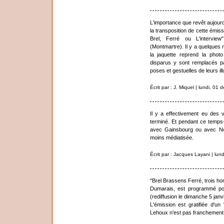
L'importance que revêt aujourd
la transposition de cette émis
Brel, Ferré ou L'intervie
(Montmartre). Il y a quelques 
la jaquette reprend la photo
disparus y sont remplacés p
poses et gestuelles de leurs il
Écrit par : J. Miquel | lundi, 0
Il y a effectivement eu des va
terminé. Et pendant ce temps-
avec Gainsbourg ou avec No
moins médiatisée.
Écrit par : Jacques Layani | lu
"Brel Brassens Ferré, trois h
Dumarais, est programmé po
(rediffusion le dimanche 5 janv
L'émission est gratifiée d'u
Lehoux n'est pas franchement