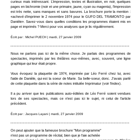
curieux mais intéressant. L’impression, textes et illustration, en noir, quelques
pages en bichromie (noir et une primaire, jaune, cyan ou magenta), l’impression
est très nette, sans manques et sans bavures. La brochure porte la mention :
«achevé d’imprimer le 2 novembre 1974 pour le GUFO DEL TRAMONTO par
Danièle». Savez-vous dans quelles conditions les programmes étaient mis en
page et imprimés ? Merci pour vos analyses que je lis régulièrement.
Écrit par : Michel PUECH | mardi, 27 janvier 2009
Nous ne parlons pas ici de la même chose. Je parlais des programmes de
spectacles, imprimés par les théâtres eux-mêmes, avec, souvent, une ligne
graphique qui leur était propre.
Vous évoquez la plaquette de 1974, imprimée par Léo Ferré chez lui, avec
l'aide de Danièle, qui est la soeur de Marie. Sa belle-soeur, donc. J'avais parlé
de cette plaquette dans la série de notes intitulée Imprimatur (voir l'index).
Il a pu arriver que les publications auto-éditées de Léo Ferré soient vendues
lors de ses spectacles, mais ce n'est pas ici le sujet, ni celui de l'article
précédent.
Écrit par : Jacques Layani | mardi, 27 janvier 2009
On peut ajouter que la fameuse brochure "Mon programme"
n'est pas un programme de récital, bien que je l'aie achetée