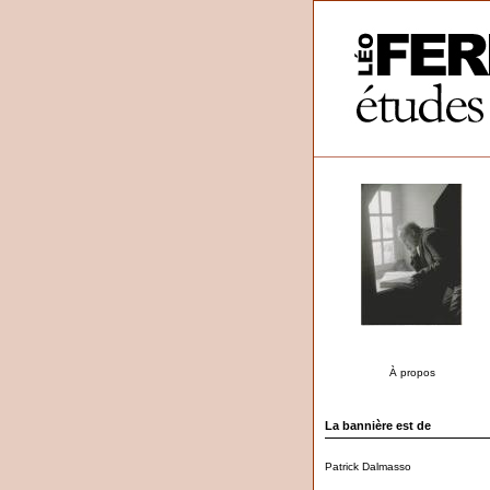
À propos
La bannière est de
Patrick Dalmasso