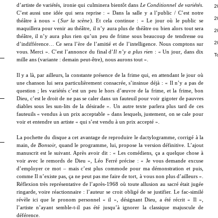
d’artiste de variétés, ironie qui culminera bientôt dans
Le Conditionnel de variétés
.
2
C’est aussi une idée qui sera reprise : « Dans la salle y a l’public / C’est notre
2
théâtre à nous » (
Sur la scène
). Et cela continue : « Le jour où le public se
maquillera pour venir au théâtre, il n’y aura plus de théâtre ou bien alors tout sera
2
théâtre, il n’y aura plus rien qu’un peu de frime sous beaucoup de tendresse ou
2
d’indifférence… Ce sera l’ère de l’amitié et de l’intelligence. Nous comptons sur
vous. Merci ». C’est l’annonce du final d’
Il n’y a plus rien
: « Un jour, dans dix
T
mille ans (variante : demain peut-être), nous aurons tout ».
Il y a là, par ailleurs, la constante présence de la frime qui, en attendant le jour où
une chanson lui sera particulièrement consacrée, s’insinue déjà : « Il n’y a pas de
question ; les variétés c’est un peu le hors d’œuvre de la frime, et la frime, bon
Dieu, c’est le droit de ne pas se caler dans un fauteuil pour voir gigoter de pauvres
diables sous les sun-lits de la désirade ». Un autre texte parlera plus tard de ces
fauteuils « vendus à un prix acceptable » dans lesquels, justement, on se cale pour
voir et entendre un artiste « qui s’est vendu à un prix accepté ».
La pochette du disque a cet avantage de reproduire le dactylogramme, corrigé à la
main, de
Bonsoir
, quand le programme, lui, propose la version définitive. L’ajout
manuscrit est le suivant. Après avoir dit : « Les comédiens, ça a quelque chose à
voir avec le remords de Dieu », Léo Ferré précise : « Je vous demande excuse
d’employer ce mot – mais c’est plus commode pour ma démonstration et puis,
comme Il n’existe pas, ça ne peut pas me faire de tort, à vous non plus d’ailleurs ».
Réflexion très représentative de l’après-1968 où toute allusion au sacré était jugée
ringarde, voire réactionnaire : l’auteur se croit obligé de se justifier. Le fac-similé
révèle ici que le pronom personnel « il », désignant Dieu, a été récrit « Il »,
l’artiste n’ayant semble-t-il pas été jusqu’à ignorer la classique majuscule de
déférence.