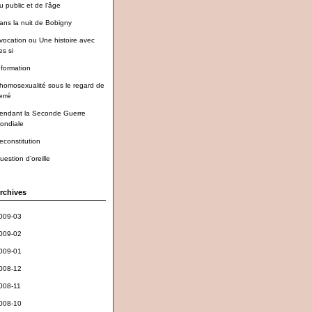
u public et de l’âge
ans la nuit de Bobigny
vocation ou Une histoire avec
es si
nformation
’homosexualité sous le regard de
erré
endant la Seconde Guerre
ondiale
econstitution
uestion d’oreille
rchives
009-03
009-02
009-01
008-12
008-11
008-10