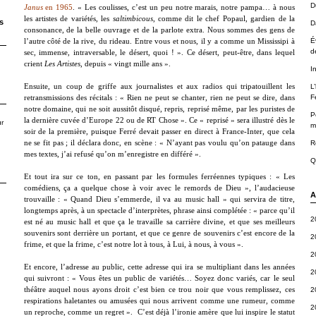
D
Janus
en 1965
. « Les coulisses, c’est un peu notre marais, notre pampa… à nous
les artistes de variétés, les
saltimbicous
, comme dit le chef Popaul, gardien de la
s
D
consonance, de la belle ouvrage et de la parlote extra. Nous sommes des gens de
É
l’autre côté de la rive, du rideau. Entre vous et nous, il y a comme un Mississipi à
d
sec, immense, intraversable, le désert, quoi ! ». Ce désert, peut-être, dans lequel
crient
Les Artistes
, depuis « vingt mille ans ».
I
L
Ensuite, un coup de griffe aux journalistes et aux radios qui tripatouillent les
F
retransmissions des récitals : « Rien ne peut se chanter, rien ne peut se dire, dans
notre domaine, qui ne soit aussitôt disqué, repris, reprisé même, par les puristes de
P
la dernière cuvée d’Europe 22 ou de RT Chose ». Ce « reprisé » sera illustré dès le
r
m
soir de la première, puisque Ferré devait passer en direct à France-Inter, que cela
R
ne se fit pas ; il déclara donc, en scène : « N’ayant pas voulu qu’on patauge dans
mes textes, j’ai refusé qu’on m’enregistre en différé ».
Q
Et tout ira sur ce ton, en passant par les formules ferréennes typiques : « Les
comédiens, ça a quelque chose à voir avec le remords de Dieu », l’audacieuse
A
trouvaille : « Quand Dieu s’emmerde, il va au music hall » qui servira de titre,
longtemps après, à un spectacle d’interprètes, phrase ainsi complétée : « parce qu’il
2
est né au music hall et que ça le travaille sa carrière divine, et que ses meilleurs
souvenirs sont derrière un portant, et que ce genre de souvenirs c’est encore de la
2
frime, et que la frime, c’est notre lot à tous, à Lui, à nous, à vous ».
2
Et encore, l’adresse au public, cette adresse qui ira se multipliant dans les années
2
qui suivront : « Vous êtes un public de variétés… Soyez donc variés, car le seul
2
théâtre auquel nous ayons droit c’est bien ce trou noir que vous remplissez, ces
respirations haletantes ou amusées qui nous arrivent comme une rumeur, comme
2
un reproche, comme un regret ».
C’est déjà l’ironie amère que lui inspire le statut