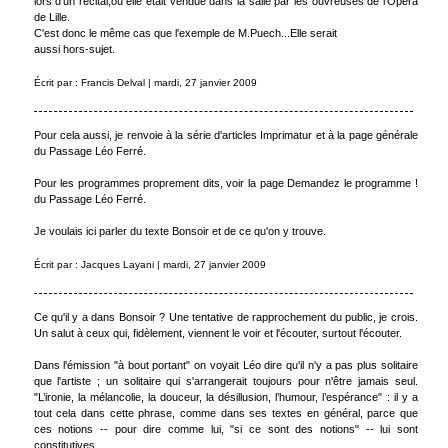
lors d'un récital,où elle était vendue dans la salle par les ouvreuses de l'Opéra
de Lille.
C'est donc le même cas que l'exemple de M.Puech...Elle serait
aussi hors-sujet.
Écrit par : Francis Delval | mardi, 27 janvier 2009
Pour cela aussi, je renvoie à la série d'articles Imprimatur et à la page générale
du Passage Léo Ferré.
Pour les programmes proprement dits, voir la page Demandez le programme !
du Passage Léo Ferré.
Je voulais ici parler du texte Bonsoir et de ce qu'on y trouve.
Écrit par : Jacques Layani | mardi, 27 janvier 2009
Ce qu'il y a dans Bonsoir ? Une tentative de rapprochement du public, je crois.
Un salut à ceux qui, fidèlement, viennent le voir et l'écouter, surtout l'écouter.
Dans l'émission "à bout portant" on voyait Léo dire qu'il n'y a pas plus solitaire
que l'artiste ; un solitaire qui s'arrangerait toujours pour n'être jamais seul.
"L’ironie, la mélancolie, la douceur, la désillusion, l’humour, l’espérance" : il y a
tout cela dans cette phrase, comme dans ses textes en général, parce que
ces notions -- pour dire comme lui, "si ce sont des notions" -- lui sont
constitutives.