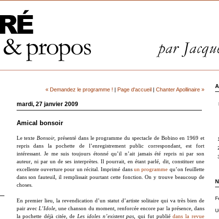
A
« Demandez le programme !
|
Page d'accueil
|
Chanter Apollinaire »
mardi, 27 janvier 2009
Amical bonsoir
Le texte
Bonsoir
, présenté dans le programme du spectacle de Bobino en 1969 et
repris dans la pochette de l’enregistrement public correspondant, est fort
intéressant. Je me suis toujours étonné qu’il n’ait jamais été repris ni par son
auteur, ni par un de ses interprètes. Il pourrait, en étant parlé, dit, constituer une
excellente ouverture pour un récital. Imprimé dans
un programme
qu’on feuillette
dans son fauteuil, il remplissait pourtant cette fonction. On y trouve beaucoup de
N
choses.
F
En premier lieu, la revendication d’un statut d’artiste solitaire qui va très bien de
pair avec
L’Idole
, une chanson du moment, renforcée encore par la présence, dans
U
la pochette déjà citée, de
Les idoles n’existent pas
, qui fut publié
dans la revue