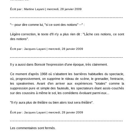
Écrit par : Martine Layani | mercredi, 28 janvier 2009
"-- pour dire comme lui, "si ce sont des notions" --" :
Légère correction, le texte d'Il n'y a plus rien dit : "Lâche ces notions, ce sont
des notions".
Écrit par : Jacques Layani | mercredi, 28 janvier 2009
Il y a aussi dans Bonsoir l'expression d'une époque, très clairement.
Ce moment d'après 1968 où s'abattent les barrières habituelles du spectacle,
où, progressivement, on supprime le rideau de scène, le grenadier, l'entracte,
les speakerines. Avant d'en arriver aux expériences "totales" comme la
suppression pure et simple des fauteuils, les spectateurs étant assis-couchés
sur des coussins à même le sol, les comédiens évoluant parmi eux...
"Il n'y aura plus de théâtre ou bien alors tout sera théâtre".
Écrit par : Jacques Layani | mercredi, 28 janvier 2009
Les commentaires sont fermés.