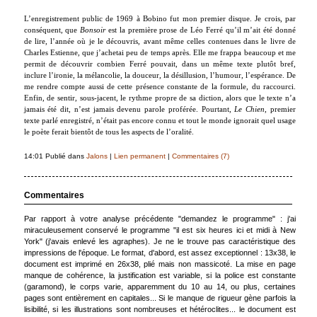
L’enregistrement public de 1969 à Bobino fut mon premier disque. Je crois, par
conséquent, que
Bonsoir
est la première prose de Léo Ferré qu’il m’ait été donné
de lire, l’année où je le découvris, avant même celles contenues dans le livre de
Charles Estienne, que j’achetai peu de temps après. Elle me frappa beaucoup et me
permit de découvrir combien Ferré pouvait, dans un même texte plutôt bref,
inclure l’ironie, la mélancolie, la douceur, la désillusion, l’humour, l’espérance. De
me rendre compte aussi de cette présence constante de la formule, du raccourci.
Enfin, de sentir, sous-jacent, le rythme propre de sa diction, alors que le texte n’a
jamais été dit, n’est jamais devenu parole proférée. Pourtant,
Le Chien
, premier
texte parlé enregistré, n’était pas encore connu et tout le monde ignorait quel usage
le poète ferait bientôt de tous les aspects de l’oralité.
14:01 Publié dans
Jalons
|
Lien permanent
|
Commentaires (7)
Commentaires
Par rapport à votre analyse précédente "demandez le programme" : j'ai
miraculeusement conservé le programme "il est six heures ici et midi à New
York" (j'avais enlevé les agraphes). Je ne le trouve pas caractéristique des
impressions de l'époque. Le format, d'abord, est assez exceptionnel : 13x38, le
document est imprimé en 26x38, plié mais non massicoté. La mise en page
manque de cohérence, la justification est variable, si la police est constante
(garamond), le corps varie, apparemment du 10 au 14, ou plus, certaines
pages sont entièrement en capitales... Si le manque de rigueur gène parfois la
lisibilité, si les illustrations sont nombreuses et hétéroclites... le document est