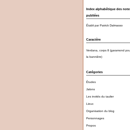
Index alphabétique des note
publiées
Établi par Patrick Dalmasso
Caractère
Verdana, corps 8 (garamond pou
la bannière)
Catégories
Études
Jalons
Les invités du taulier
Lieux
Organisation du blog
Personnages
Propos