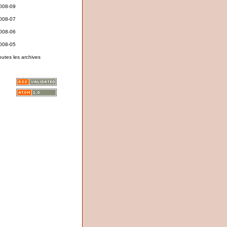
008-09
008-07
008-06
008-05
outes les archives