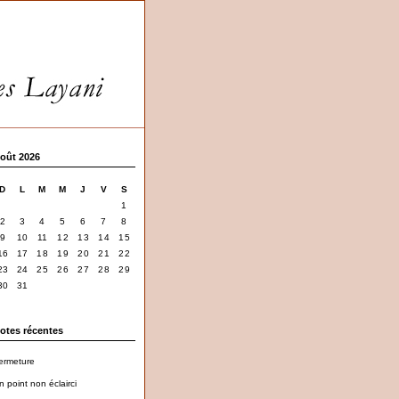
oût 2026
D
L
M
M
J
V
S
1
2
3
4
5
6
7
8
9
10
11
12
13
14
15
16
17
18
19
20
21
22
23
24
25
26
27
28
29
30
31
otes récentes
ermeture
n point non éclairci