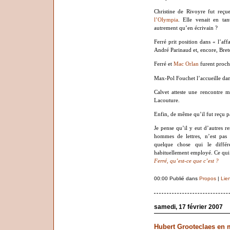
Christine de Rivoyre fut reçu
l’Olympia
. Elle venait en tan
autrement qu’en écrivain ?
Ferré prit position dans « l’aff
André Parinaud et, encore, Bret
Ferré et
Mac Orlan
furent proche
Max-Pol Fouchet l’accueille dan
Calvet atteste une rencontre m
Lacouture.
Enfin, de même qu’il fut reçu par
Je pense qu’il y eut d’autres re
hommes de lettres, n’est pas s
quelque chose qui le diffé
habituellement employé. Ce qui 
Ferré, qu’est-ce que c’est ?
00:00 Publié dans
Propos
|
Lie
samedi, 17 février 2007
Hubert Grooteclaes en m