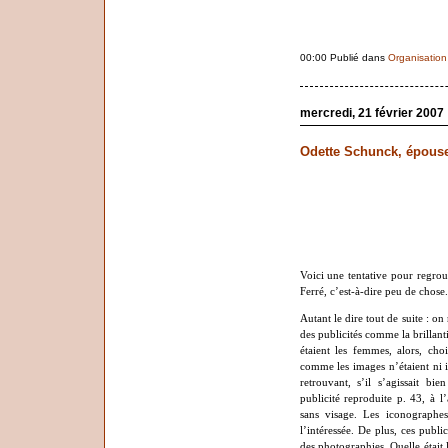
00:00 Publié dans
Organisation
mercredi, 21 février 2007
Odette Schunck, épouse
Voici une tentative pour regro
Ferré, c’est-à-dire peu de chose.
Autant le dire tout de suite : on
des publicités comme la brillan
étaient les femmes, alors, ch
comme les images n’étaient ni 
retrouvant, s’il s’agissait b
publicité reproduite p. 43, à l
sans visage. Les iconographes
l’intéressée.
De plus, ces publici
des photographies. Quelle était 