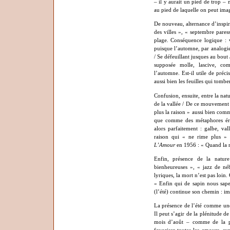
– il y aurait un pied de trop –
au pied de laquelle on peut imag
De nouveau, alternance d’inspir
des villes », « septembre paress
plage. Conséquence logique : v
puisque l’automne, par analogie
/ Se défeuillant jusques au bout 
supposée molle, lascive, c
l’automne. Est-il utile de préc
aussi bien les feuilles qui tomb
Confusion, ensuite, entre la natu
de la vallée / De ce mouvement 
plus la raison » aussi bien comm
que comme des métaphores éro
alors parfaitement : galbe, va
raison qui « ne rime plus » l
L’Amour
en 1956 : « Quand la ra
Enfin, présence de la nature
bienheureuses », « jazz de né
lyriques, la mort n’est pas loin.
« Enfin qui de sapin nous sape
(l’été) continue son chemin : imp
La présence de l’été comme une 
Il peut s’agir de la plénitude de
mois d’août – comme de la pé