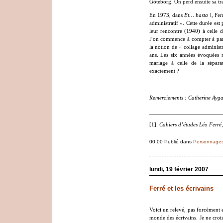
Göteborg. On perd ensuite sa tr
En 1973, dans
Et… basta !
, Fe
administratif ». Cette durée est
leur rencontre (1940) à celle 
l’on commence à compter à part
la notion de « collage administr
ans. Les six années évoquées n
mariage à celle de la sépara
exactement ?
Remerciements : Catherine Ayga
________________________
[1].
Cahiers d’études Léo Ferré
00:00 Publié dans
Personnage
lundi, 19 février 2007
Ferré et les écrivains
Voici un relevé, pas forcément 
monde des écrivains. Je ne croi