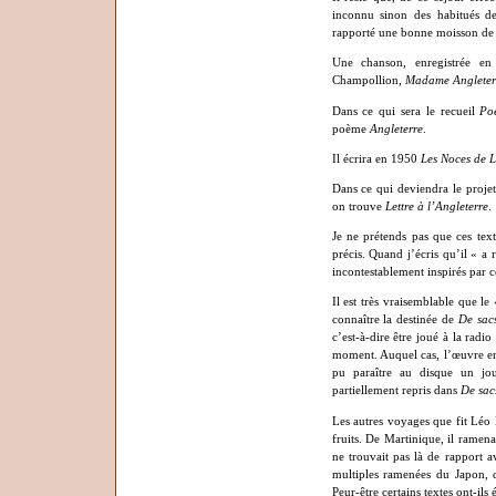
inconnu sinon des habitués de
rapporté une bonne moisson de 
Une chanson, enregistrée e
Champollion,
Madame Angleter
Dans ce qui sera le recueil
Po
poème
Angleterre
.
Il écrira en 1950
Les Noces de 
Dans ce qui deviendra le proje
on trouve
Lettre à l’Angleterre
.
Je ne prétends pas que ces tex
précis. Quand j’écris qu’il « a r
incontestablement inspirés par 
Il est très vraisemblable que l
connaître la destinée de
De sacs
c’est-à-dire être joué à la radi
moment. Auquel cas, l’œuvre enre
pu paraître au disque un jo
partiellement repris dans
De sac
Les autres voyages que fit Léo 
fruits. De Martinique, il rame
ne trouvait pas là de rapport a
multiples ramenées du Japon,
Peur-être certains textes ont-ils 