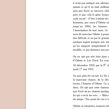
n’avait pas indiqué son adresse
jamais ce qu’il en était réelle
près que Ferré se retrouve ob
père et que cela le gêne beau
code social – d’être à même de n
honteuse, aux yeux d’Odette en t
jusqu’en 1964, les femmes m
l’autorisation de leur mari. Ce
aura dû autoriser Odette à poser
être difficile et ne pas le gran
quelque argent puisque son mari
qu’un supposé tempérament d’ar
modèle, ce qui demeure une pos
On ne sait pas très bien dans q
d’Odette et Léo Ferré. En tout
e
16 décembre 1950 par la 9
ch
jeudi 17 mai 1951.
Un peu plus tôt est née
La Vie d
la mauvaise chance, de la dèc
forme, l’histoire d’Odette. Ce q
deux. On sait que cette chanson
que Ferré ait pu chanter quelque
lui qui a écrit les vers : « Mais
du temps / Ton point de vue n’e
Odette se remariera, toujours s