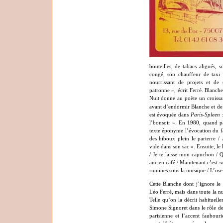
bouteilles, de tabacs alignés,
congé, son chauffeur de taxi e
nourrissant de projets et de
patronne », écrit Ferré. Blanche
Nuit donne au poète un croissan
avant d’endormir Blanche et de vi
est évoquée dans
Paris-Spleen
:
l’bonsoir ». En 1980, quand p
texte éponyme l’évocation du 
des hiboux plein le parterre /
vide dans son sac ». Ensuite, le l
/ Je te laisse mon capuchon / Q
ancien café / Maintenant c’est s
rumines sous la musique
/ L’ose
Cette Blanche dont j’ignore le
Léo Ferré, mais dans toute la nu
Telle qu’on la décrit habituell
Simone Signoret dans le rôle d
parisienne et l’accent faubour