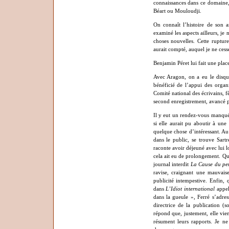
connaissances dans ce domaine, 
Béart ou Mouloudji.
On connaît l’histoire de son a
examiné les aspects ailleurs, je n
choses nouvelles. Cette rupture
aurait compté, auquel je ne cesse
Benjamin Péret lui fait une pla
Avec Aragon, on a eu le disqu
bénéficié de l’appui des orga
Comité national des écrivains, f
second enregistrement, avancé pa
Il y eut un rendez-vous manqué,
si elle aurait pu aboutir à un
quelque chose d’intéressant. Au
dans le public, se trouve Sartr
raconte avoir déjeuné avec lui l
cela ait eu de prolongement. Qu
journal interdit
La Cause du pe
ravise, craignant une mauvaise
publicité intempestive. Enfin, 
dans
L’Idiot international
appel
dans la gueule », Ferré s’adre
directrice de la publication (
répond que, justement, elle vie
résument leurs rapports. Je 