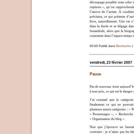
découpage possible reste celui d
ruptures », qu’on rapprocherait
l’œuvre de l’artiste. À conditi
précision, ce qui présente d’aut
livre, naturellement. Une vie s’
dans la durée et se dégage dans 
funambule, alors que la biogra
contrainte dans l’espace-temps
00:00 Publié dans
Recherche
|
vendredi, 23 février 2007
Pause
Pas de nouveau texte aujourd’hui
à tout prix, ce qui est le danger 
J’ai constaté que la catégori
finalement ce qui ne pouvait 
plusieurs autres catégories : «
« Personnages », « Recherche 
« Organisation du blog ».
Non que j’éprouve un besoin
contraire : je n’aime pas les é