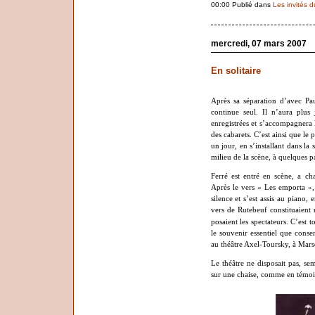
00:00 Publié dans
Les invités du
mercredi, 07 mars 2007
En solitaire
Après sa séparation d’avec Pau
continue seul. Il n’aura plus 
enregistrées et s’accompagnera 
des cabarets. C’est ainsi que le 
un jour, en s’installant dans la
milieu de la scène, à quelques p
Ferré est entré en scène, a c
Après le vers « Les emporta »,
silence et s’est assis au piano
vers de Rutebeuf constituaient
posaient les spectateurs. C’est t
le souvenir essentiel que cons
au théâtre Axel-Toursky, à Marse
Le théâtre ne disposait pas, semb
sur une chaise, comme en témoi