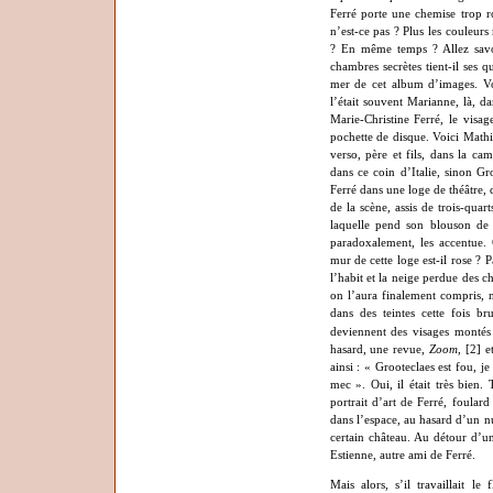
Ferré porte une chemise trop ros
n’est-ce pas ? Plus les couleurs
? En même temps ? Allez savoir
chambres secrètes tient-il ses q
mer de cet album d’images. Vo
l’était souvent Marianne, là, d
Marie-Christine Ferré, le visag
pochette de disque. Voici Mathi
verso, père et fils, dans la ca
dans ce coin d’Italie, sinon Gro
Ferré dans une loge de théâtre, d
de la scène, assis de trois-quar
laquelle pend son blouson de 
paradoxalement, les accentue
mur de cette loge est-il rose ? 
l’habit et la neige perdue des 
on l’aura finalement compris, n
dans des teintes cette fois b
deviennent des visages montés
hasard, une revue,
Zoom
, [2] 
ainsi : « Grooteclaes est fou, je
mec ». Oui, il était très bien.
portrait d’art de Ferré, foular
dans l’espace, au hasard d’un
certain château. Au détour d’un
Estienne, autre ami de Ferré.
Mais alors, s’il travaillait l