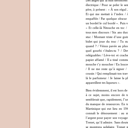
Des anges qui la nuit défoncent 
électrique / Pour se peler le s
père, à présent : « À son régul
Et qui me mettait à l’index / A
empaffée / Par quelque obscur de
un bordel le cul bordé ». Puis 
« Et celle-là Nitouche en toc /
tous mes discours / Six ans du
stuc / Montant triste d’une gu
bidet qui joue du truc / Tu m
quand ? / Vénus pavée au plus 
quel gourbi t’étales-tu ? / De
reléguables / Lève-toi et crach
papier affamé / Il a tissé comm
mouche t’y moucher / En louced
/ Il ne me reste qu’à signer /
cousin / Qui remplissait ton tra
là le parfumeur / Je laisse la p
appareillent tes liqueurs ».
Bien évidemment, il est hors de
à ce sujet, moins encore de to
semblerait que, rapidement, l’un
du manque de ressources. En to
Martinique qui eut lieu en 19
connaît le dénouement : au m
l’argent pour payer son voyage 
Trenet, qu’il admire. Sans doute
se montrera solidaire. Trenet 