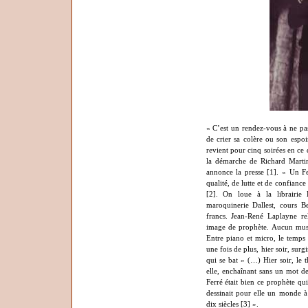
«
C
’
est un rendez-vous à ne pa
de crier sa colère ou son espo
revient pour cinq soirées en ce 
la démarche de Richard Marti
annonce la presse [1].
« Un Fe
qualité, de lutte et de confianc
[2].
On loue à la librairie 
maroquinerie Dallest, cours Be
francs.
Jean-René Laplayne rel
image de prophète. Aucun musi
Entre piano et micro, le temps 
une fois de plus, hier soir, surg
qui se bat » (…) Hier soir, le 
elle, enchaînant sans un mot d
Ferré était bien ce prophète qui
dessinait pour elle un monde 
dix siècles [3] ».