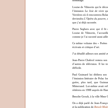
dommage.
Louise de Vilmorin qui le décou
l’émission
La Joie de vivre
qui
Verrières où il rencontrera Rolan
deviendra
L’Opéra du pauvre
, 
que j’ai déjà racontée.
Pierre Seghers avec qui il fit
Louise de Vilmorin, l’accueill
comme je l’ai raconté aussi aille
Ce même volume des « Poètes d’
écrivain et critique d’art.
J’ai détaillé ailleurs son amitié 
Jean-Pierre Chabrol restera son 
d’autres de télévision. Il lui
difficile.
Paul Guimard lui dédiera so
l’émission littéraire de Polac lo
guère, plus tard, que Guimar
Mitterrand. Lui-même avait ref
réitèrera en 1988 auprès de Han
Benoîte Groult, à la ville Mme 
On a déjà parlé de Jean-Franç
et la publication de
Benoît Misè