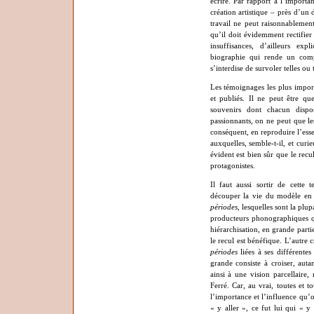
écrire. Par rapport à l’import
création artistique – près d’un 
travail ne peut raisonnablemen
qu’il doit évidemment rectifier
insuffisances, d’ailleurs ex
biographie qui rende un com
s’interdise de survoler telles ou 
Les témoignages les plus importa
et publiés. Il ne peut être qu
souvenirs dont chacun dispos
passionnants, on ne peut que le
conséquent, en reproduire l’es
auxquelles, semble-t-il, et cur
évident est bien sûr que le recu
protagonistes.
Il faut aussi sortir de cette 
découper la vie du modèle en 
périodes
, lesquelles sont la plu
producteurs phonographiques qu
hiérarchisation, en grande partie
le recul est bénéfique. L’autre 
périodes
liées à ses différentes
grande consiste à croiser, autan
ainsi à une vision parcellaire,
Ferré. Car, au vrai, toutes et t
l’importance et l’influence qu’on
« y aller », ce fut lui qui « y 