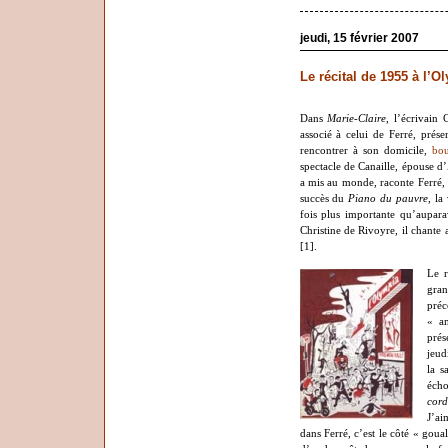
jeudi, 15 février 2007
Le récital de 1955 à l’O
Dans
Marie-Claire
, l’écrivain
associé à celui de Ferré, présen
rencontrer à son domicile,
bou
spectacle de Canaille, épouse d’A
a mis au monde, raconte Ferré, s
succès du
Piano du pauvre
, la
fois plus importante qu’auparav
Christine de Rivoyre, il chante
[1].
Le r
gra
préc
« a
prés
jeud
la s
éch
cord
J’ai
dans Ferré, c’est le côté « goual