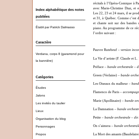
récitals à l’Opéra-Comique à Par
avec Marie-Christine Diaz, et 
Index alphabétique des notes
Les 22, 23 et 24 mars, il se prod
publiées
et 31, à Québec. Comme c’est dés
et chante soit sur des bandes 
Établi par Patrick Dalmasso
piano. Au programme de ce récit
l’ordre suivant :
Caractère
Pauvre Rutebeuf
–
version inco
Verdana, corps 8 (garamond pour
La Vie d’artiste (F. Claude et L.
la bannière)
Préface
–
bande orchestrale – di
Green (Verlaine)
– bande orches
Catégories
Les Oiseaux du malheur
–
bande
Études
Flamenco de Paris
–
accompagn
Jalons
Marie (Apollinaire)
–
bande orch
Les invités du taulier
La Damnation
–
bande orchestra
Lieux
Petite
– bande orchestrale – dir
Organisation du blog
On s’aimera
– bande orchestral
Personnages
Propos
La Mort des amants (Baudelair