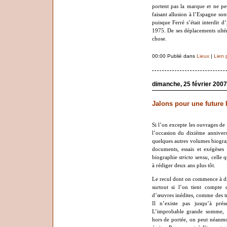
portent pas la marque et ne pe
faisant allusion à l’Espagne son
puisque Ferré s’était interdit
1975. De ses déplacements ultéri
chose.
00:00 Publié dans
Lieux
|
Lien 
dimanche, 25 février 2007
Jalons pour une future 
Si l’on excepte les ouvrages de
l’occasion du dixième annivers
quelques autres volumes biograph
documents, essais et exégèses
biographie
stricto sensu
, celle
à rédiger deux ans plus tôt.
Le recul dont on commence à dis
surtout si l’on tient compte d
d’œuvres inédites, comme des tra
Il n’existe pas jusqu’à pré
L’improbable grande somme, l
hors de portée, on peut néanmo