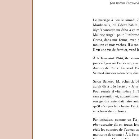
(on notera l'erreur 
Le mariage a lieu le samedi 2
Moulineaux, où Odette habite 
Niçois
consacre un écho à ce ma
Maurice Angeli pour l’informer
Grima, dans une ferme, avec qu
mouton et trois vaches. Il a s
Il vit une vie de fermier, vend le
À la Toussaint 1944, ils remont
jours à Lyon où Ferré compos
Amants de Paris
. En avril 19
Sainte-Geneviève-des-Bois, dans
Selon Belleret, M. Schunck père
aurait dit à Léo Ferré : « Je te
Pour réussir si vite, même à l’é
sans prétention et, apparemment
son gendre entendait faire aut
qu’il n’ait pas fait chanter Fer
en « lever de torchon ».
Par imitation, comme on l’
phonographe
dit en toutes lett
règle les comptes de l’auteur 
maritorne de skungs / À la Fern