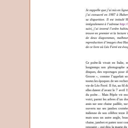
Je rappelle que j’ai mis en ligne
j’ai consacré en 1987 à Hubert
sa disparition.
Il est intitulé
H
intégralement à l’adresse
http:/
suivi, j’ai inversé l’ordre habi
trouve en premier et la lecture 
de deux diaporamas, malheure
reproduction d’images chez Haut 
de ce livre où Léo Ferré est évo
Ce poète-là vivait en Italie, 
longtemps son photographe at
disques, des reportages pour de
Groote », comme l’appelait son
toutes les époques de ses rech
vie de Léo Ferré. Il fut, au fi
elles datent d’avant le 7 avril
du poète… Mais Pépée vit encor
voici, parmi les arbres d’un do
assis sur une chaise paillée, su
ouverts sur ses jambes croisée
italienne de son célèbre texte
I
mais sous un autre angle, bras
chaise, jambes et pattes
sont com
reposent – qui dira la magie du 