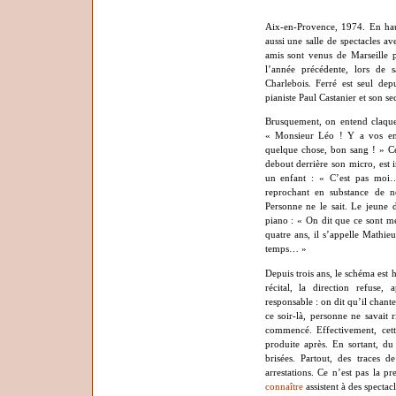
Aix-en-Provence, 1974. En hau
aussi une salle de spectacles av
amis sont venus de Marseille po
l’année précédente, lors de
Charlebois. Ferré est seul dep
pianiste Paul Castanier et son se
Brusquement, on entend claque
« Monsieur Léo ! Y a vos enfa
quelque chose, bon sang ! » Ce
debout derrière son micro, est 
un enfant : « C’est pas moi
reprochant en substance de ne
Personne ne le sait. Le jeune d
piano : « On dit que ce sont mes
quatre ans, il s’appelle Mathieu
temps… »
Depuis trois ans, le schéma est h
récital, la direction refuse
responsable : on dit qu’il chante
ce soir-là, personne ne savait r
commencé. Effectivement, cette
produite après. En sortant, du
brisées. Partout, des traces 
arrestations. Ce n’est pas la p
connaître
assistent à des spectac