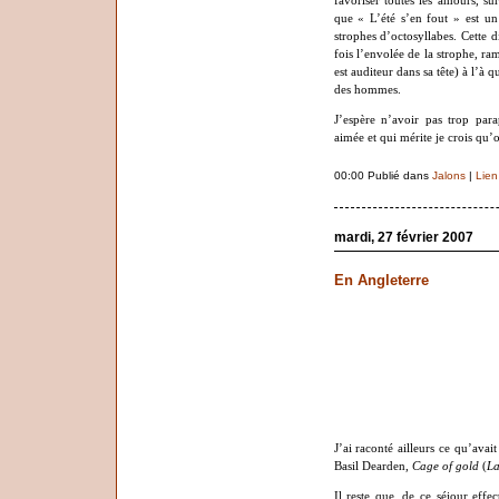
favoriser toutes les amours, su
que « L’été s’en fout » est un
strophes d’octosyllabes. Cette
fois l’envolée de la strophe, ram
est auditeur dans sa tête) à l’à 
des hommes.
J’espère n’avoir pas trop par
aimée et qui mérite je crois qu’
00:00 Publié dans
Jalons
|
Lien
mardi, 27 février 2007
En Angleterre
J’ai raconté ailleurs ce qu’ava
Basil Dearden,
Cage of gold
(
La
Il reste que, de ce séjour effe