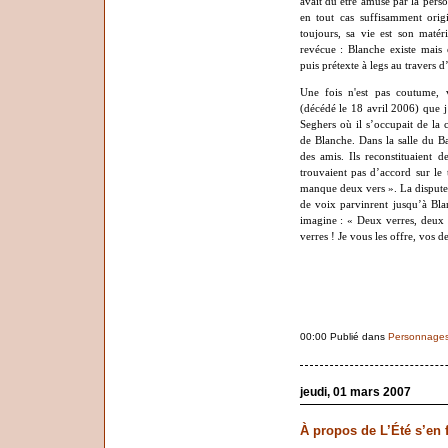
avait dû être amusé par la person
en tout cas suffisamment orig
toujours, sa vie est son matér
revécue : Blanche existe mais 
puis prétexte à legs au travers 
Une fois n'est pas coutume,
(décédé le 18 avril 2006) que j
Seghers où il s’occupait de la 
de Blanche. Dans la salle du Ba
des amis. Ils reconstituaien
trouvaient pas d’accord sur le t
manque deux vers ». La dispute, c
de voix parvinrent jusqu’à Blan
imagine : « Deux verres, deux 
verres ! Je vous les offre, vos d
00:00 Publié dans
Personnage
jeudi, 01 mars 2007
À propos de L’Été s’en 