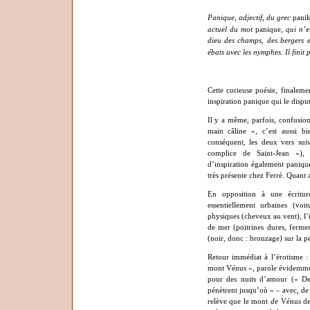
Panique, adjectif, du grec
pani
actuel du mot
panique
, qui n’
dieu des champs, des bergers et
ébats avec les nymphes.
Il finit
Cette curieuse poésie, finalem
inspiration panique qui le disput
Il y a même, parfois, confusion
main câline », c’est aussi b
conséquent, les deux vers sui
complice de Saint-Jean »), 
d’inspiration également panique
très présente chez Ferré. Quant a
En opposition à une écriture
essentiellement urbaines (v
physiques (cheveux au vent), l’i
de mer (poitrines dures, ferme
(noir, donc : bronzage) sur la pe
Retour immédiat à l’érotisme :
mont Vénus », parole évidemment 
pour des nuits d’amour (« De
pénètrent jusqu’où » – avec, d
relève que le mont
de
Vénus dev