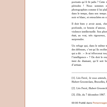
portraits qu’il fit jadis ? Cett
périodes ! Nous sommes en 
photographies comme il lui plaî
dans le temps, dans son temps…
noir et blanc, et retouchées en c
Il doit bien y avoir aussi, che
profonde, ce besoin d’amour, c
violence intellectuelle. Son pho
était, au vrai, très rigoureux
surprendre.
Un refuge qui, dans le même te
des défenses, c’est qu’ils recèlen
qui a dit : « Je m’efforcerai t
l’intelligence » ? On doit le re
tient du diamant, qu’il soit 
d’artisan.
________________________
[1]. Léo Ferré,
Je vous attends
,
Hubert Grooteclaes, Bruxelles, P
[2]. Léo Ferré,
Hubert Grootecl
[3].
Elle
, du 7 décembre 1967.
00:00 Publié dans
Personnage