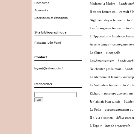
Recherche
Madame la Misère
– bande orch
Souvenirs
Il est six heures ici… et midi 
Spectacles et émissions
Night and day
–
bande orchestra
Les Étrangers
– bande orchestra
Site bibliographique
L’Oppression
–
bande orchestral
Passage Léo Ferré
Avec le temps
– accompagnemen
Le Chien
–
a cappella
Contact
Les Amants tristes
–
bande orche
layanij@yahoopointfr
Ne chantez pas la mort
–
bande 
La Mémoire et la mer
–
accomp
Rechercher
La Solitude
– bande orchestrale
Richard
–
accompagnement au 
Je t’aimais bien tu sais
–
bande o
La Folie
–
accompagnement au
Il n’y a plus rien –
début
accomp
L’Espoir
–
bande orchestrale – 